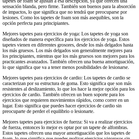
tapetes de foam se ajustan a esa descripción, ya que ofrecen una
sensación blanda, pero firme. También son buenos para la absorción
de impactos, lo que significa que no tendrá que preocuparse por
lesiones. Como los tapetes de foam son más asequibles, son la
opción perfecta para principiantes.
Mejores tapetes para ejercicios de yoga: Los tapetes de yoga son
diseñados de manera específica para los ejercicios de yoga. Estos
tapetes vienen en diferentes grosores, desde los más delgados hasta
los más gruesos. Los más delgados son generalmente mejores para
los principiantes, mientras que los más gruesos son mejores para los
practicantes avanzados. También ofrecen una buena amortiguación,
lo que significa que va a tener menos posibilidades de lesionarse.
Mejores tapetes para ejercicios de cardio: Los tapetes de cardio se
caracterizan por su estructura de goma. Esto significa que son más
resistentes al deslizamiento, lo que los hace la mejor opción para los
ejercicios de cardio. También ofrecen un buen soporte para los
ejercicios que requieren movimientos rápidos, como correr en un
lugar. Esto significa que puedes hacer ejercicios de cardio sin
preocuparte de perder el equilibrio o lesionarte.
Mejores tapetes para ejercicios de fuerza: Si va a realizar ejercicios
de fuerza, entonces lo mejor es optar por un tapete de alfombras.
Estos tapetes ofrecen una mayor amortiguación que los tapetes de
foam, lo que significa que puedes realizar ejercicios vigorosos sin