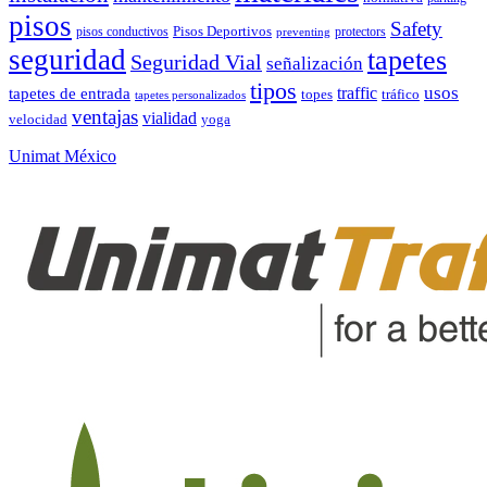
pisos
Safety
pisos conductivos
Pisos Deportivos
protectors
preventing
seguridad
tapetes
Seguridad Vial
señalización
tipos
usos
traffic
tapetes de entrada
topes
tráfico
tapetes personalizados
ventajas
vialidad
velocidad
yoga
Unimat México