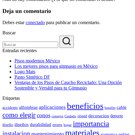
Deja un comentario
Debes estar
conectado
para publicar un comentario.
Buscar
Entradas recientes
Pisos modernos México
Los mejores pisos para gimnasio en México
Logo Mats
Pasto Sintético DF
Ventajas de los Pisos de Caucho Reciclado: Una Opción
Sostenible y Versátil para tu Gimnasio
Etiquetas
beneficios
aplicaciones
alfombras
cable
accidents
benefits
como elegir
conos
decoracion
deporte
césped
consejos
Cuidado
importancia
durabilidad
diseños
diseño
errores
hogar
materiales
instalacion
mantenimiento
normativa
parking