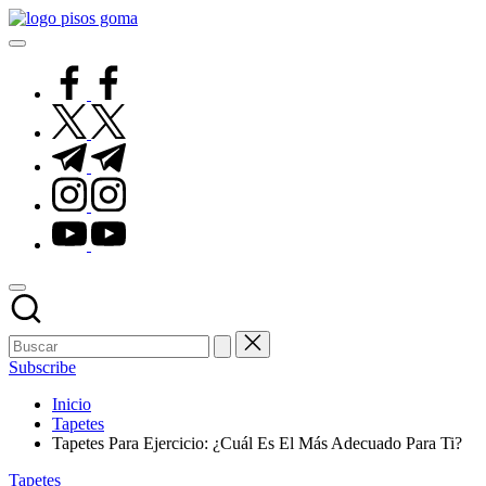
Saltar
Pisos
al
de
contenido
Goma
facebook.com
twitter.com
t.me
instagram.com
youtube.com
Subscribe
Inicio
Tapetes
Tapetes Para Ejercicio: ¿Cuál Es El Más Adecuado Para Ti?
Publicado
Tapetes