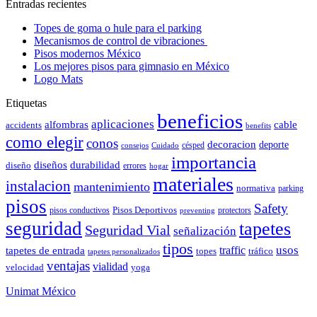
Entradas recientes
Topes de goma o hule para el parking
Mecanismos de control de vibraciones
Pisos modernos México
Los mejores pisos para gimnasio en México
Logo Mats
Etiquetas
beneficios
aplicaciones
alfombras
cable
accidents
benefits
como elegir
conos
decoracion
deporte
césped
consejos
Cuidado
importancia
durabilidad
diseños
diseño
errores
hogar
materiales
instalacion
mantenimiento
normativa
parking
pisos
Safety
pisos conductivos
Pisos Deportivos
protectors
preventing
seguridad
tapetes
Seguridad Vial
señalización
tipos
usos
traffic
tapetes de entrada
topes
tráfico
tapetes personalizados
ventajas
vialidad
velocidad
yoga
Unimat México