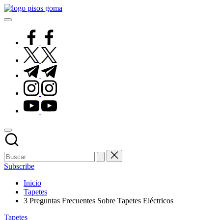
Saltar
Pisos
al
de
contenido
Goma
facebook.com
twitter.com
t.me
instagram.com
youtube.com
Subscribe
Inicio
Tapetes
3 Preguntas Frecuentes Sobre Tapetes Eléctricos
Publicado
Tapetes