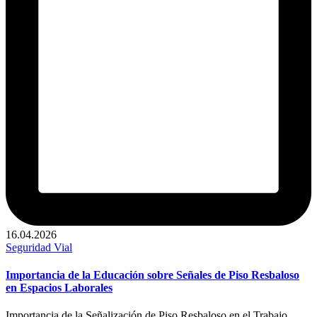
16.04.2026
Publicado
Seguridad Vial
en
Importancia de la Educación sobre Señales de Piso Resbaloso
en Espacios Laborales
Importancia de la Señalización de Piso Resbaloso en el Trabajo