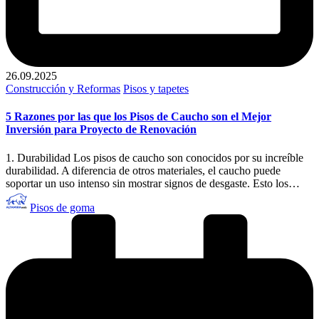
26.09.2025
Publicado
Construcción y Reformas
Pisos y tapetes
en
5 Razones por las que los Pisos de Caucho son el Mejor
Inversión para Proyecto de Renovación
1. Durabilidad Los pisos de caucho son conocidos por su increíble
durabilidad. A diferencia de otros materiales, el caucho puede
soportar un uso intenso sin mostrar signos de desgaste. Esto los…
Publicado
Pisos de goma
por