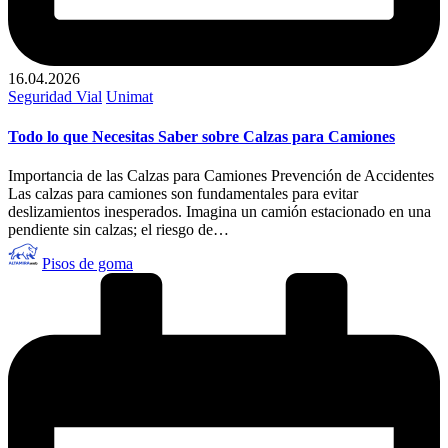
16.04.2026
Publicado
Seguridad Vial
Unimat
en
Todo lo que Necesitas Saber sobre Calzas para Camiones
Importancia de las Calzas para Camiones Prevención de Accidentes
Las calzas para camiones son fundamentales para evitar
deslizamientos inesperados. Imagina un camión estacionado en una
pendiente sin calzas; el riesgo de…
Publicado
Pisos de goma
por