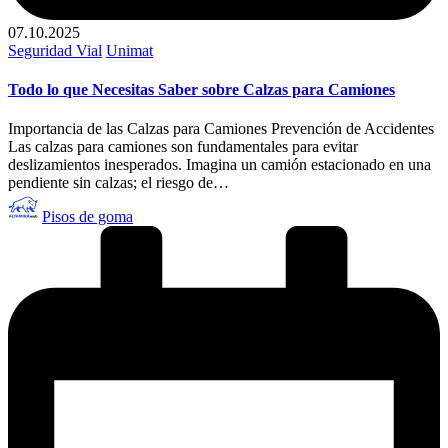
07.10.2025
Publicado
Seguridad Vial
Unimat
en
Todo lo que Necesitas Saber sobre Calzas para Camiones
Importancia de las Calzas para Camiones Prevención de Accidentes
Las calzas para camiones son fundamentales para evitar
deslizamientos inesperados. Imagina un camión estacionado en una
pendiente sin calzas; el riesgo de…
Publicado
Pisos de goma
por