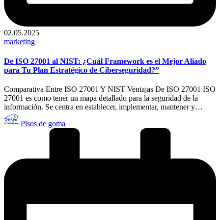
02.05.2025
Publicado
marketing
en
De ISO 27001 al NIST: ¿Cuál Framework es el Mejor Aliado
para Tu Plan Estratégico de Ciberseguridad?”
Comparativa Entre ISO 27001 Y NIST Ventajas De ISO 27001 ISO
27001 es como tener un mapa detallado para la seguridad de la
información. Se centra en establecer, implementar, mantener y…
Publicado
Pisos de goma
por