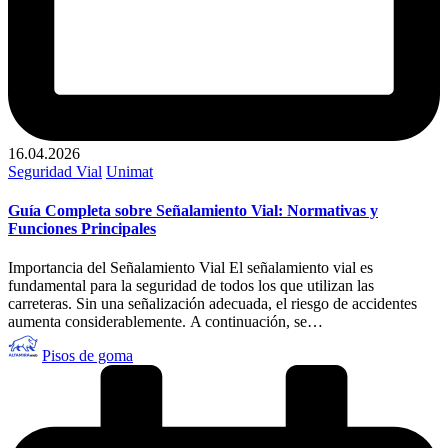
16.04.2026
Publicado
Seguridad Vial
Unimat
en
Guía Completa sobre Señalamiento Vial: Normativas y
Funciones Principales
Importancia del Señalamiento Vial El señalamiento vial es
fundamental para la seguridad de todos los que utilizan las
carreteras. Sin una señalización adecuada, el riesgo de accidentes
aumenta considerablemente. A continuación, se…
Publicado
Pisos de goma
por