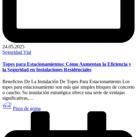
24.05.2025
Publicado
Seguridad Vial
en
Topes para Estacionamientos: Cómo Aumentan la Eficiencia y
la Seguridad en Instalaciones Residénciales
Beneficios De La Instalación De Topes Para Estacionamiento Los
topes para estacionamiento son más que simples bloques de concreto
o caucho. Su instalación estratégica ofrece una serie de ventajas
significativas,…
Publicado
Pisos de goma
por