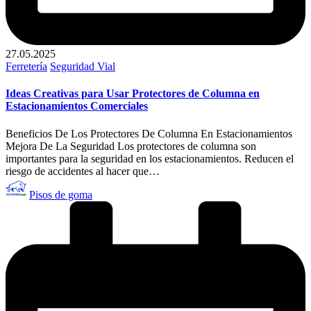
27.05.2025
Publicado
Ferretería
Seguridad Vial
en
Ideas Creativas para Usar Protectores de Columna en
Estacionamientos Comerciales
Beneficios De Los Protectores De Columna En Estacionamientos
Mejora De La Seguridad Los protectores de columna son
importantes para la seguridad en los estacionamientos. Reducen el
riesgo de accidentes al hacer que…
Publicado
Pisos de goma
por