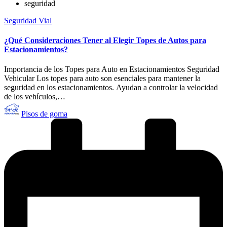
seguridad
Publicado
Seguridad Vial
en
¿Qué Consideraciones Tener al Elegir Topes de Autos para
Estacionamientos?
Importancia de los Topes para Auto en Estacionamientos Seguridad
Vehicular Los topes para auto son esenciales para mantener la
seguridad en los estacionamientos. Ayudan a controlar la velocidad
de los vehículos,…
Publicado
Pisos de goma
por