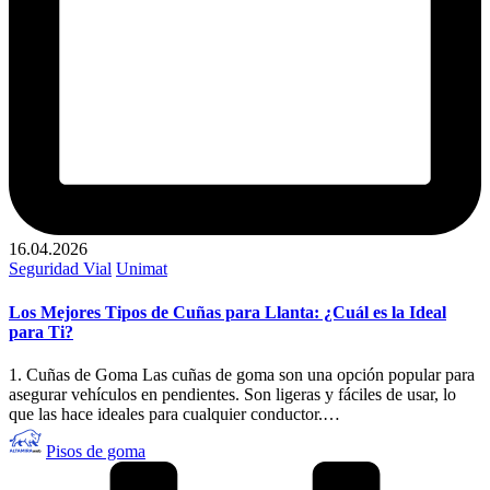
16.04.2026
Publicado
Seguridad Vial
Unimat
en
Los Mejores Tipos de Cuñas para Llanta: ¿Cuál es la Ideal
para Ti?
1. Cuñas de Goma Las cuñas de goma son una opción popular para
asegurar vehículos en pendientes. Son ligeras y fáciles de usar, lo
que las hace ideales para cualquier conductor.…
Publicado
Pisos de goma
por