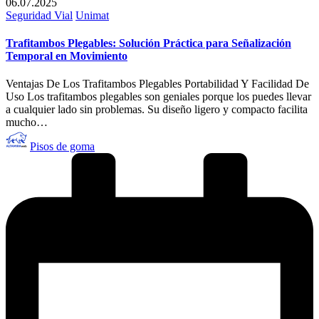
06.07.2025
Publicado
Seguridad Vial
Unimat
en
Trafitambos Plegables: Solución Práctica para Señalización
Temporal en Movimiento
Ventajas De Los Trafitambos Plegables Portabilidad Y Facilidad De
Uso Los trafitambos plegables son geniales porque los puedes llevar
a cualquier lado sin problemas. Su diseño ligero y compacto facilita
mucho…
Publicado
Pisos de goma
por