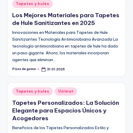
Publicado
Tapetes y hules
en
Los Mejores Materiales para Tapetes
de Hule Sanitizantes en 2025
Innovaciones en Materiales para Tapetes de Hule
Sanitizantes Tecnología Antimicrobiana Avanzada La
tecnología antimicrobiana en tapetes de hule ha dado
un paso gigante. Ahora, los materiales incorporan
agentes que eliminan…
Pisos de goma
31.01.2025
Publicado
por
Publicado
Tapetes y hules
Unimat
en
Tapetes Personalizados: La Solución
Elegante para Espacios Únicos y
Acogedores
Beneficios de los Tapetes Personalizados Estilo y