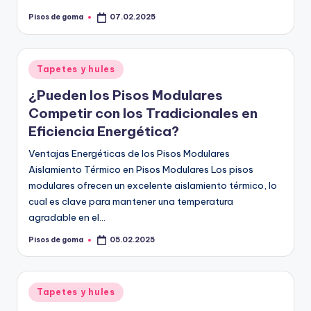
Pisos de goma
07.02.2025
Publicado
por
Publicado
Tapetes y hules
en
¿Pueden los Pisos Modulares
Competir con los Tradicionales en
Eficiencia Energética?
Ventajas Energéticas de los Pisos Modulares
Aislamiento Térmico en Pisos Modulares Los pisos
modulares ofrecen un excelente aislamiento térmico, lo
cual es clave para mantener una temperatura
agradable en el…
Pisos de goma
05.02.2025
Publicado
por
Publicado
Tapetes y hules
en