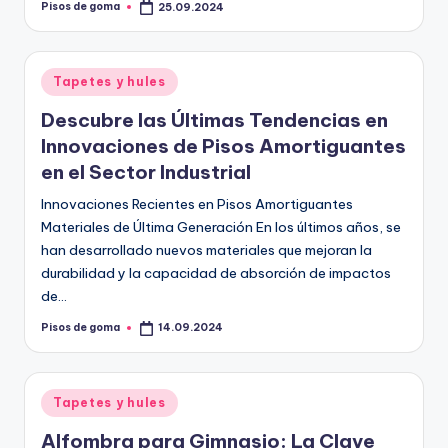
Pisos de goma
25.09.2024
Publicado
por
Publicado
Tapetes y hules
en
Descubre las Últimas Tendencias en
Innovaciones de Pisos Amortiguantes
en el Sector Industrial
Innovaciones Recientes en Pisos Amortiguantes
Materiales de Última Generación En los últimos años, se
han desarrollado nuevos materiales que mejoran la
durabilidad y la capacidad de absorción de impactos
de…
Pisos de goma
14.09.2024
Publicado
por
Publicado
Tapetes y hules
en
Alfombra para Gimnasio: La Clave