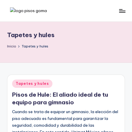
Saltar
P
al
contenido
is
Tapetes y hules
o
s
Inicio
Tapetes y hules
d
e
G
Publicado
Tapetes y hules
o
en
Pisos de Hule: El aliado ideal de tu
m
equipo para gimnasio
a
Cuando se trata de equipar un gimnasio, la elección del
piso adecuado es fundamental para garantizar la
seguridad, comodidad y durabilidad de las