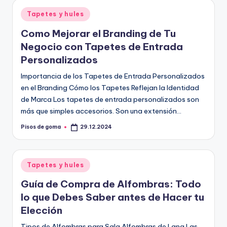
Publicado
Tapetes y hules
en
Como Mejorar el Branding de Tu
Negocio con Tapetes de Entrada
Personalizados
Importancia de los Tapetes de Entrada Personalizados
en el Branding Cómo los Tapetes Reflejan la Identidad
de Marca Los tapetes de entrada personalizados son
más que simples accesorios. Son una extensión…
Pisos de goma
29.12.2024
Publicado
por
Publicado
Tapetes y hules
en
Guía de Compra de Alfombras: Todo
lo que Debes Saber antes de Hacer tu
Elección
Tipos de Alfombras para Sala Alfombras de Lana Las