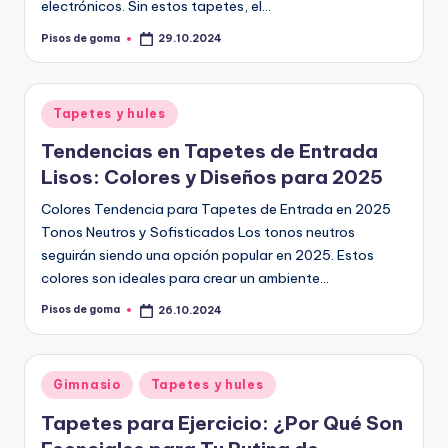
electrónicos. Sin estos tapetes, el…
Pisos de goma
29.10.2024
Publicado
por
Publicado
Tapetes y hules
en
Tendencias en Tapetes de Entrada
Lisos: Colores y Diseños para 2025
Colores Tendencia para Tapetes de Entrada en 2025
Tonos Neutros y Sofisticados Los tonos neutros
seguirán siendo una opción popular en 2025. Estos
colores son ideales para crear un ambiente…
Pisos de goma
26.10.2024
Publicado
por
Publicado
Gimnasio
Tapetes y hules
en
Tapetes para Ejercicio: ¿Por Qué Son