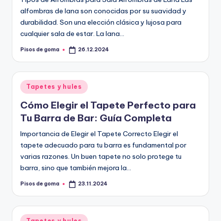
alfombras de lana son conocidas por su suavidad y
durabilidad. Son una elección clásica y lujosa para
cualquier sala de estar. La lana…
Pisos de goma
26.12.2024
Publicado
por
Publicado
Tapetes y hules
en
Cómo Elegir el Tapete Perfecto para
Tu Barra de Bar: Guía Completa
Importancia de Elegir el Tapete Correcto Elegir el
tapete adecuado para tu barra es fundamental por
varias razones. Un buen tapete no solo protege tu
barra, sino que también mejora la…
Pisos de goma
23.11.2024
Publicado
por
Publicado
Tapetes y hules