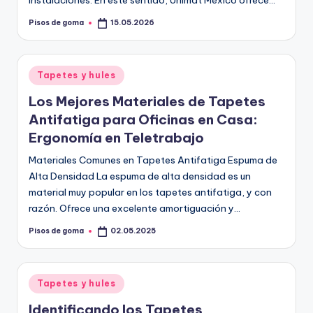
instalaciones. En este sentido, Unimat México ofrece…
Pisos de goma
15.05.2026
Publicado
por
Publicado
Tapetes y hules
en
Los Mejores Materiales de Tapetes
Antifatiga para Oficinas en Casa:
Ergonomía en Teletrabajo
Materiales Comunes en Tapetes Antifatiga Espuma de
Alta Densidad La espuma de alta densidad es un
material muy popular en los tapetes antifatiga, y con
razón. Ofrece una excelente amortiguación y…
Pisos de goma
02.05.2025
Publicado
por
Publicado
Tapetes y hules
en
Identificando los Tapetes