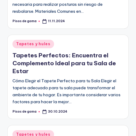
necesaria para realizar posturas sin riesgo de
resbalarse. Materiales Comunes en…
Pisos de goma
11.11.2024
Publicado
por
Publicado
Tapetes y hules
en
Tapetes Perfectos: Encuentra el
Complemento Ideal para tu Sala de
Estar
Cómo Elegir el Tapete Perfecto para tu Sala Elegir el
tapete adecuado para tu sala puede transformar el
ambiente de tu hogar. Es importante considerar varios
factores para hacer la mejor…
Pisos de goma
30.10.2024
Publicado
por
Publicado
Tapetes y hules