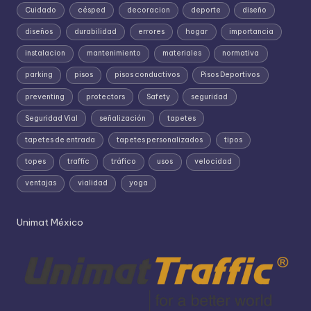
Cuidado
césped
decoracion
deporte
diseño
diseños
durabilidad
errores
hogar
importancia
instalacion
mantenimiento
materiales
normativa
parking
pisos
pisos conductivos
Pisos Deportivos
preventing
protectors
Safety
seguridad
Seguridad Vial
señalización
tapetes
tapetes de entrada
tapetes personalizados
tipos
topes
traffic
tráfico
usos
velocidad
ventajas
vialidad
yoga
Unimat México