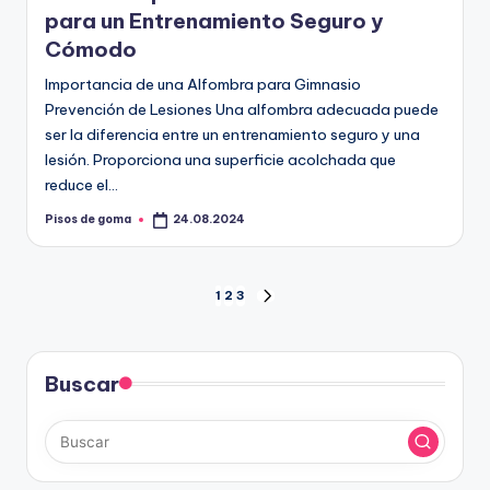
para un Entrenamiento Seguro y
Cómodo
Importancia de una Alfombra para Gimnasio
Prevención de Lesiones Una alfombra adecuada puede
ser la diferencia entre un entrenamiento seguro y una
lesión. Proporciona una superficie acolchada que
reduce el…
Pisos de goma
24.08.2024
Publicado
por
Paginación
1
2
3
SIGUIENTE
PÁGINA
de
entradas
Buscar