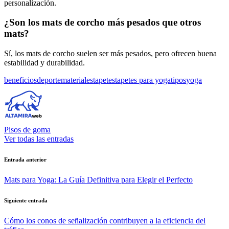
personalización.
¿Son los mats de corcho más pesados que otros
mats?
Sí, los mats de corcho suelen ser más pesados, pero ofrecen buena
estabilidad y durabilidad.
Etiquetas:
beneficios
deporte
materiales
tapetes
tapetes para yoga
tipos
yoga
Pisos de goma
Ver todas las entradas
Navegación
Entrada anterior
de
Mats para Yoga: La Guía Definitiva para Elegir el Perfecto
entradas
Siguiente entrada
Cómo los conos de señalización contribuyen a la eficiencia del