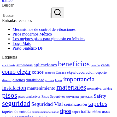
tráfico
Buscar
Entradas recientes
Mecanismos de control de vibraciones
Pisos modernos México
Los mejores pisos para gimnasio en México
Logo Mats
Pasto Sintético DF
Etiquetas
beneficios
aplicaciones
alfombras
cable
accidents
benefits
como elegir
conos
decoracion
deporte
césped
consejos
Cuidado
importancia
durabilidad
diseños
diseño
errores
hogar
materiales
instalacion
mantenimiento
normativa
parking
pisos
Safety
pisos conductivos
Pisos Deportivos
protectors
preventing
seguridad
tapetes
Seguridad Vial
señalización
tipos
usos
traffic
tapetes de entrada
topes
tráfico
tapetes personalizados