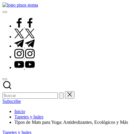
Saltar
Pisos
al
de
contenido
Goma
facebook.com
twitter.com
t.me
instagram.com
youtube.com
Subscribe
Inicio
Tapetes y hules
Tipos de Mats para Yoga: Antideslizantes, Ecológicos y Más
Publicado
Tapetes y hules