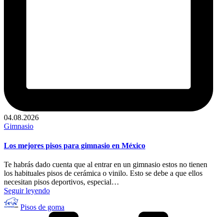
04.08.2026
Publicado
Gimnasio
en
Los mejores pisos para gimnasio en México
Te habrás dado cuenta que al entrar en un gimnasio estos no tienen
los habituales pisos de cerámica o vinilo. Esto se debe a que ellos
necesitan pisos deportivos, especial…
Seguir leyendo
Publicado
Pisos de goma
por