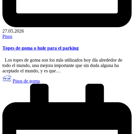
27.05.2026
Publicado
Pisos
en
Topes de goma o hule para el parking
Los topes de goma son los más utilizados hoy día alrededor de
todo el mundo, una mejora importante que sin duda alguna ha
aceptado el mundo, y es que…
Publicado
Pisos de goma
por