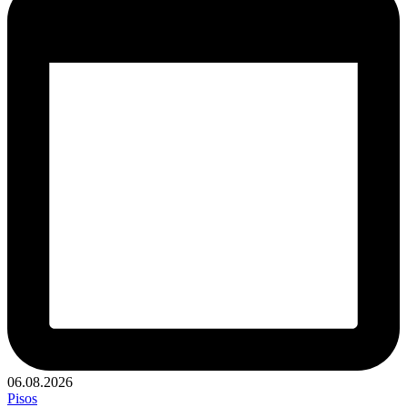
06.08.2026
Publicado
Pisos