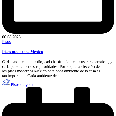
06.08.2026
Publicado
Pisos
en
Pisos modernos México
Cada casa tiene un estilo, cada habitación tiene sus características, y
cada persona tiene sus prioridades. Por lo que la elección de
los pisos modernos México para cada ambiente de la casa es
tan importante. Cada ambiente de su…
Publicado
Pisos de goma
por