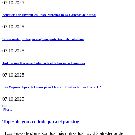
07.10.2025
Beneficios de Invertir en Pasto Sintético para Canchas de Fútbol
07.10.2025
Cómo proteger los párking con protectores de columnas
07.10.2025
Todo lo que Necesitas Saber sobre Calzas para Camiones
07.10.2025
Los Mejores Tipos de Cuñas para Llanta: ¿Cuál es la Ideal para Ti?
07.10.2025
Publicado
Pisos
en
Topes de goma o hule para el parking
Los topes de goma son los más utilizados hoy día alrededor de