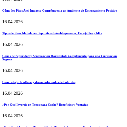
Cómo los Pisos Anti Impacto Contribuyen a un Ambiente de Entrenamiento Positivo
16.04.2026
Tipos de Pisos Modulares Deportivos Interbloqueantes, Encajables y Más
16.04.2026
Conos de Seguridad y Señalización Horizontal: Complemento para una Circulación
Segura
16.04.2026
Cómo elegir la altura y diseño adecuados de bolardos
16.04.2026
¿Por Qué Invertir en Topes para Coche? Beneficios y Ventajas
16.04.2026