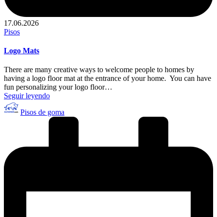
17.06.2026
Publicado
Pisos
en
Logo Mats
There are many creative ways to welcome people to homes by
having a logo floor mat at the entrance of your home. You can have
fun personalizing your logo floor…
Seguir leyendo
Publicado
Pisos de goma
por