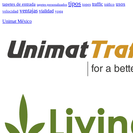
tipos
usos
traffic
tapetes de entrada
topes
tráfico
tapetes personalizados
ventajas
vialidad
velocidad
yoga
Unimat México