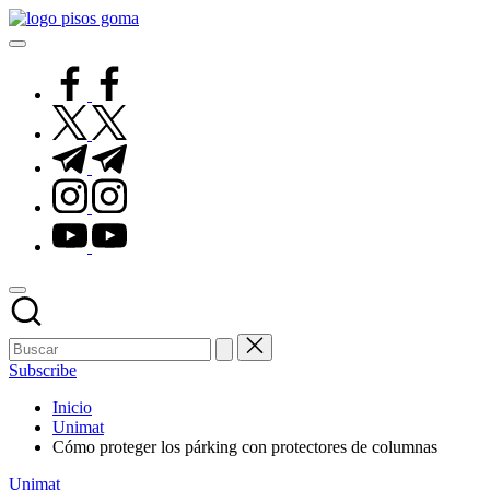
Saltar
Pisos
al
de
contenido
Goma
facebook.com
twitter.com
t.me
instagram.com
youtube.com
Subscribe
Inicio
Unimat
Cómo proteger los párking con protectores de columnas
Publicado
Unimat