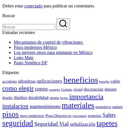
Debes estar
conectado
para publicar un comentario.
Buscar
Entradas recientes
Mecanismos de control de vibraciones
Pisos modernos México
Los mejores pisos para gimnasio en México
Logo Mats
Pasto Sintético DF
Etiquetas
beneficios
aplicaciones
alfombras
cable
accidents
benefits
como elegir
conos
decoracion
deporte
césped
consejos
Cuidado
importancia
durabilidad
diseños
diseño
errores
hogar
materiales
instalacion
mantenimiento
normativa
parking
pisos
Safety
pisos conductivos
Pisos Deportivos
protectors
preventing
seguridad
tapetes
Seguridad Vial
señalización