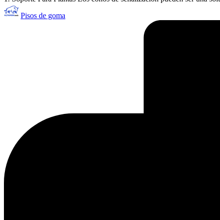
Publicado
Pisos de goma
por