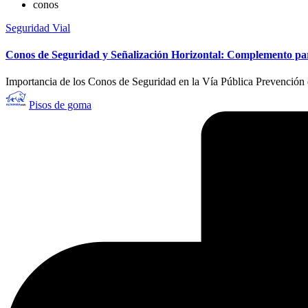
conos
Publicado
Seguridad Vial
en
Conos de Seguridad y Señalización Horizontal: Complemento pa
Importancia de los Conos de Seguridad en la Vía Pública Prevención
Publicado
Pisos de goma
por