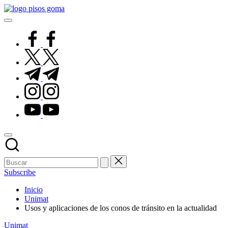
Saltar
Pisos
al
de
contenido
Goma
facebook.com
twitter.com
t.me
instagram.com
youtube.com
Subscribe
Inicio
Unimat
Usos y aplicaciones de los conos de tránsito en la actualidad
Publicado
Unimat