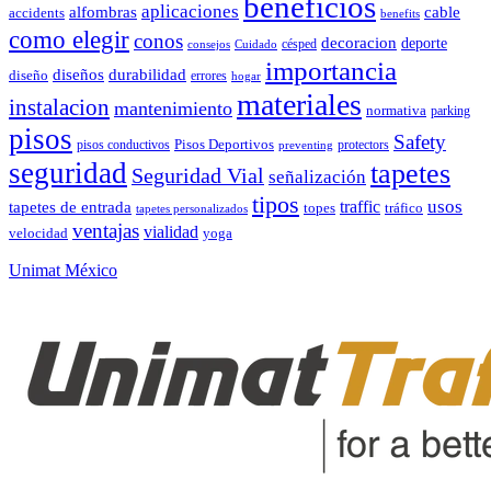
beneficios
aplicaciones
alfombras
cable
accidents
benefits
como elegir
conos
decoracion
deporte
césped
consejos
Cuidado
importancia
durabilidad
diseños
diseño
errores
hogar
materiales
instalacion
mantenimiento
normativa
parking
pisos
Safety
pisos conductivos
Pisos Deportivos
protectors
preventing
seguridad
tapetes
Seguridad Vial
señalización
tipos
usos
traffic
tapetes de entrada
topes
tráfico
tapetes personalizados
ventajas
vialidad
velocidad
yoga
Unimat México