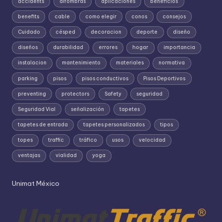
accidents
alfombras
aplicaciones
beneficios
benefits
cable
como elegir
conos
consejos
Cuidado
césped
decoracion
deporte
diseño
diseños
durabilidad
errores
hogar
importancia
instalacion
mantenimiento
materiales
normativa
parking
pisos
pisos conductivos
Pisos Deportivos
preventing
protectors
Safety
seguridad
Seguridad Vial
señalización
tapetes
tapetes de entrada
tapetes personalizados
tipos
topes
traffic
tráfico
usos
velocidad
ventajas
vialidad
yoga
Unimat México