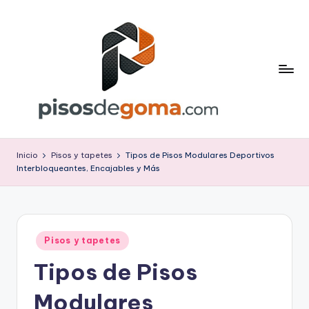
Saltar
al
contenido
P
is
Inicio
Pisos y tapetes
Tipos de Pisos Modulares Deportivos
Interbloqueantes, Encajables y Más
o
s
d
Publicado
e
Pisos y tapetes
en
Tipos de Pisos
G
o
Modulares