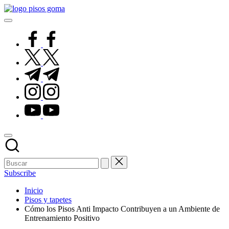
Saltar
Pisos
al
de
contenido
Goma
facebook.com
twitter.com
t.me
instagram.com
youtube.com
Subscribe
Inicio
Pisos y tapetes
Cómo los Pisos Anti Impacto Contribuyen a un Ambiente de
Entrenamiento Positivo