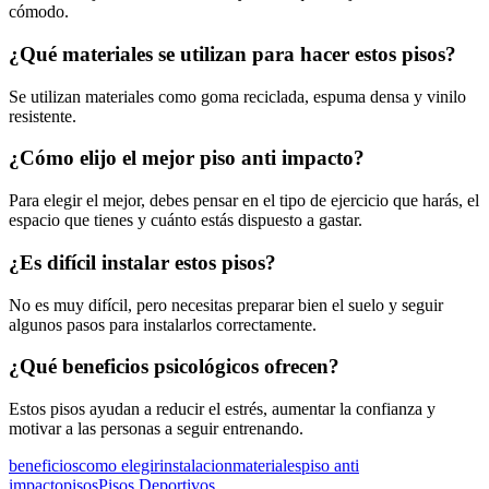
cómodo.
¿Qué materiales se utilizan para hacer estos pisos?
Se utilizan materiales como goma reciclada, espuma densa y vinilo
resistente.
¿Cómo elijo el mejor piso anti impacto?
Para elegir el mejor, debes pensar en el tipo de ejercicio que harás, el
espacio que tienes y cuánto estás dispuesto a gastar.
¿Es difícil instalar estos pisos?
No es muy difícil, pero necesitas preparar bien el suelo y seguir
algunos pasos para instalarlos correctamente.
¿Qué beneficios psicológicos ofrecen?
Estos pisos ayudan a reducir el estrés, aumentar la confianza y
motivar a las personas a seguir entrenando.
Etiquetas:
beneficios
como elegir
instalacion
materiales
piso anti
impacto
pisos
Pisos Deportivos