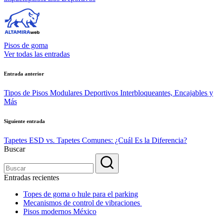
Pisos de goma
Ver todas las entradas
Navegación
Entrada anterior
de
Tipos de Pisos Modulares Deportivos Interbloqueantes, Encajables y
entradas
Más
Siguiente entrada
Tapetes ESD vs. Tapetes Comunes: ¿Cuál Es la Diferencia?
Buscar
Entradas recientes
Topes de goma o hule para el parking
Mecanismos de control de vibraciones
Pisos modernos México