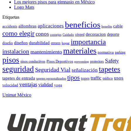
Los mejores pisos para gimnasio en México
Logo Mats
Etiquetas
beneficios
aplicaciones
alfombras
cable
accidents
benefits
como elegir
conos
decoracion
deporte
césped
consejos
Cuidado
importancia
durabilidad
diseños
diseño
errores
hogar
materiales
instalacion
mantenimiento
normativa
parking
pisos
Safety
pisos conductivos
Pisos Deportivos
protectors
preventing
seguridad
tapetes
Seguridad Vial
señalización
tipos
usos
traffic
tapetes de entrada
topes
tráfico
tapetes personalizados
ventajas
vialidad
velocidad
yoga
Unimat México