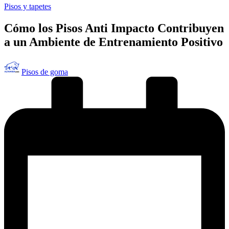
Publicado
Pisos y tapetes
en
Cómo los Pisos Anti Impacto Contribuyen
a un Ambiente de Entrenamiento Positivo
Publicado
Pisos de goma
por