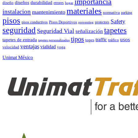
importancia
durabilidad
diseños
diseño
errores
hogar
materiales
instalacion
mantenimiento
normativa
parking
pisos
Safety
pisos conductivos
Pisos Deportivos
protectors
preventing
seguridad
tapetes
Seguridad Vial
señalización
tipos
usos
traffic
tapetes de entrada
topes
tráfico
tapetes personalizados
ventajas
vialidad
velocidad
yoga
Unimat México