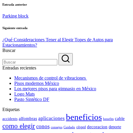
Navegación
Entrada anterior
de
Parking block
entradas
Siguiente entrada
¿Qué Consideraciones Tener al Elegir Topes de Autos para
Estacionamientos?
Buscar
Entradas recientes
Mecanismos de control de vibraciones
Pisos modernos México
Los mejores pisos para gimnasio en México
Logo Mats
Pasto Sintético DF
Etiquetas
beneficios
aplicaciones
alfombras
cable
accidents
benefits
como elegir
conos
decoracion
deporte
césped
consejos
Cuidado