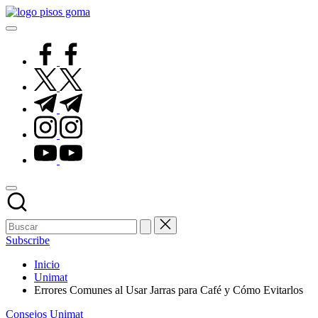
Saltar
Pisos
al
de
contenido
Goma
facebook.com
twitter.com
t.me
instagram.com
youtube.com
Subscribe
Inicio
Unimat
Errores Comunes al Usar Jarras para Café y Cómo Evitarlos
Publicado
Consejos
Unimat