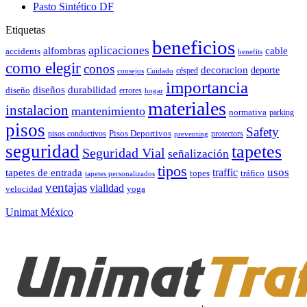
Pasto Sintético DF
Etiquetas
beneficios
aplicaciones
alfombras
cable
accidents
benefits
como elegir
conos
decoracion
deporte
césped
consejos
Cuidado
importancia
durabilidad
diseños
diseño
errores
hogar
materiales
instalacion
mantenimiento
normativa
parking
pisos
Safety
pisos conductivos
Pisos Deportivos
protectors
preventing
seguridad
tapetes
Seguridad Vial
señalización
tipos
usos
traffic
tapetes de entrada
topes
tráfico
tapetes personalizados
ventajas
vialidad
velocidad
yoga
Unimat México