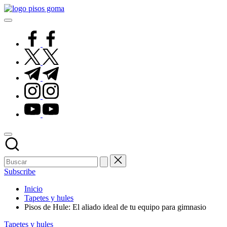
Saltar
Pisos
al
de
contenido
Goma
facebook.com
twitter.com
t.me
instagram.com
youtube.com
Subscribe
Inicio
Tapetes y hules
Pisos de Hule: El aliado ideal de tu equipo para gimnasio
Publicado
Tapetes y hules