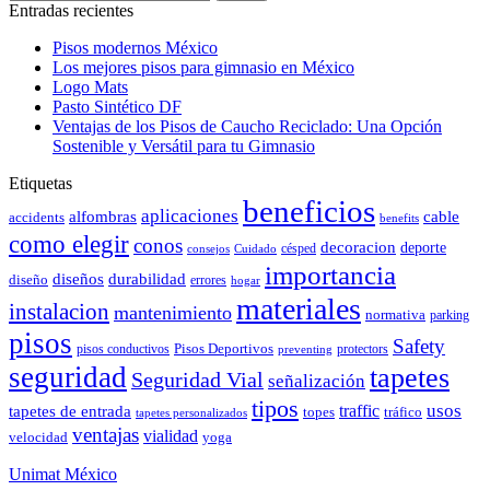
Entradas recientes
Pisos modernos México
Los mejores pisos para gimnasio en México
Logo Mats
Pasto Sintético DF
Ventajas de los Pisos de Caucho Reciclado: Una Opción
Sostenible y Versátil para tu Gimnasio
Etiquetas
beneficios
aplicaciones
alfombras
cable
accidents
benefits
como elegir
conos
decoracion
deporte
césped
consejos
Cuidado
importancia
durabilidad
diseños
diseño
errores
hogar
materiales
instalacion
mantenimiento
normativa
parking
pisos
Safety
pisos conductivos
Pisos Deportivos
protectors
preventing
seguridad
tapetes
Seguridad Vial
señalización
tipos
usos
traffic
tapetes de entrada
topes
tráfico
tapetes personalizados
ventajas
vialidad
velocidad
yoga
Unimat México