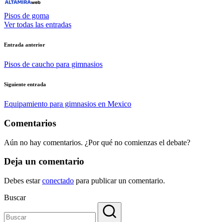
Pisos de goma
Ver todas las entradas
Navegación
Entrada anterior
de
Pisos de caucho para gimnasios
entradas
Siguiente entrada
Equipamiento para gimnasios en Mexico
Comentarios
Aún no hay comentarios. ¿Por qué no comienzas el debate?
Deja un comentario
Debes estar
conectado
para publicar un comentario.
Buscar