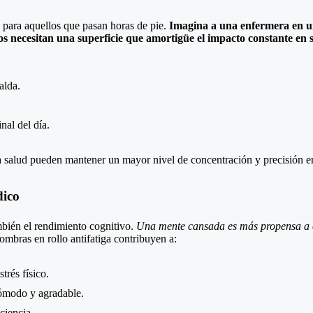
l para aquellos que pasan horas de pie.
Imagina a una enfermera en un
necesitan una superficie que amortigüe el impacto constante en su
alda.
nal del día.
la salud pueden mantener un mayor nivel de concentración y precisión en s
dico
ambién el rendimiento cognitivo.
Una mente cansada es más propensa a 
ombras en rollo antifatiga contribuyen a:
trés físico.
ómodo y agradable.
ciencia.