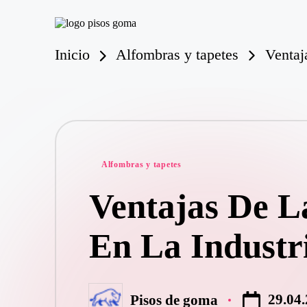
P
Saltar
is
Inicio
Alfombras y tapetes
Ventaj
al
o
contenido
s
d
e
G
o
m
Publicado
a
Alfombras y tapetes
en
Ventajas De L
En La Industr
29.04
Pisos de goma
Publicado