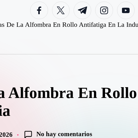
facebook.com
twitter.com
t.me
instagram.com
youtube.c
as De La Alfombra En Rollo Antifatiga En La Indu
a Alfombra En Rollo 
ia
No hay comentarios
.2026