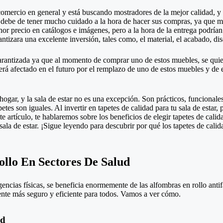
 comercio en general y está buscando mostradores de la mejor calidad, 
e debe de tener mucho cuidado a la hora de hacer sus compras, ya que m
or precio en catálogos e imágenes, pero a la hora de la entrega podrían 
tizara una excelente inversión, tales como, el material, el acabado, dise
arantizada ya que al momento de comprar uno de estos muebles, se quie
verá afectado en el futuro por el remplazo de uno de estos muebles y de
hogar, y la sala de estar no es una excepción. Son prácticos, funcionale
tes son iguales. Al invertir en tapetes de calidad para tu sala de estar, 
te artículo, te hablaremos sobre los beneficios de elegir tapetes de cal
sala de estar. ¡Sigue leyendo para descubrir por qué los tapetes de calid
llo En Sectores De Salud
igencias físicas, se beneficia enormemente de las alfombras en rollo anti
nte más seguro y eficiente para todos. Vamos a ver cómo.
ud