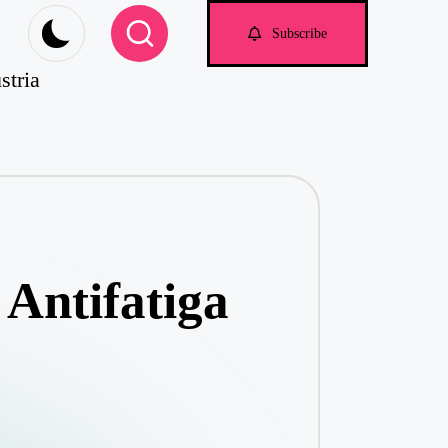
om
Subscribe
stria
Antifatiga