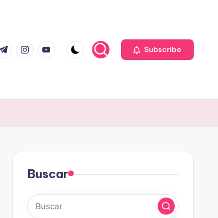
com
r.com
.me
instagram.com
youtube.com
Subscribe
Buscar