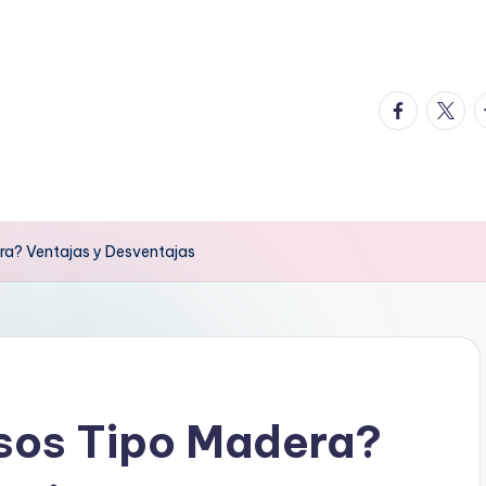
facebook.
twitte
t
era? Ventajas y Desventajas
isos Tipo Madera?