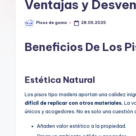
G
Ventajas y Desven
o
28.05.2025
Pisos de goma
m
Publicado
por
a
Beneficios De Los P
Estética Natural
Los pisos tipo madera aportan una calidez inig
difícil de replicar con otros materiales.
La va
únicos y acogedores. No es solo una cuestión d
Añaden valor estético a la propiedad.