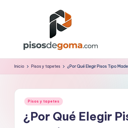
Saltar
al
contenido
P
is
Inicio
Pisos y tapetes
¿Por Qué Elegir Pisos Tipo Mad
o
s
Publicado
d
Pisos y tapetes
en
¿Por Qué Elegir P
e