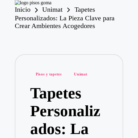
Inicio
Unimat
Tapetes
P
is
Personalizados: La Pieza Clave para
o
Saltar
Crear Ambientes Acogedores
s
al
contenido
d
e
G
o
m
a
Publicado
Pisos y tapetes
Unimat
en
Tapetes
Personaliz
ados: La