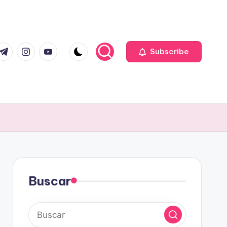
com
r.com
.me
instagram.com
youtube.com
Subscribe
Buscar