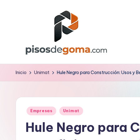
Saltar
al
contenido
P
is
Inicio
Unimat
Hule Negro para Construcción: Usos y 
o
s
Publicado
d
Empresas
Unimat
en
Hule Negro para C
e