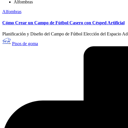
Alfombras
Publicado
Alfombras
en
Cómo Crear un Campo de Fútbol Casero con Césped Artificial
Planificación y Diseño del Campo de Fútbol Elección del Espacio Ade
Publicado
Pisos de goma
por