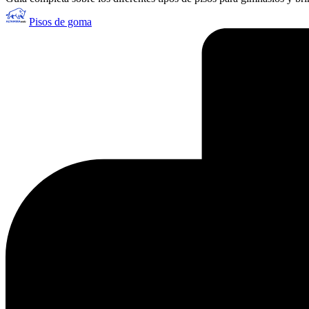
Publicado
Pisos de goma
por