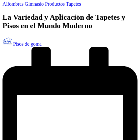
Publicado
Alfombras
Gimnasio
Productos
Tapetes
en
La Variedad y Aplicación de Tapetes y
Pisos en el Mundo Moderno
Publicado
Pisos de goma
por