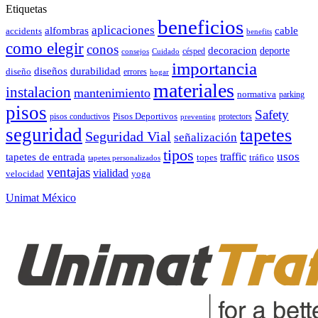
Etiquetas
beneficios
aplicaciones
alfombras
cable
accidents
benefits
como elegir
conos
decoracion
deporte
césped
consejos
Cuidado
importancia
durabilidad
diseños
diseño
errores
hogar
materiales
instalacion
mantenimiento
normativa
parking
pisos
Safety
pisos conductivos
Pisos Deportivos
protectors
preventing
seguridad
tapetes
Seguridad Vial
señalización
tipos
usos
traffic
tapetes de entrada
topes
tráfico
tapetes personalizados
ventajas
vialidad
velocidad
yoga
Unimat México