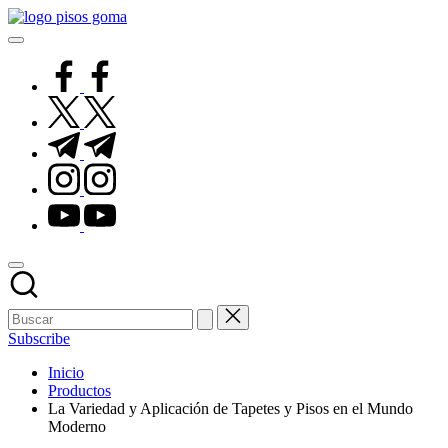
Saltar
Pisos
al
de
contenido
Goma
facebook.com
twitter.com
t.me
instagram.com
youtube.com
Subscribe
Inicio
Productos
La Variedad y Aplicación de Tapetes y Pisos en el Mundo
Moderno