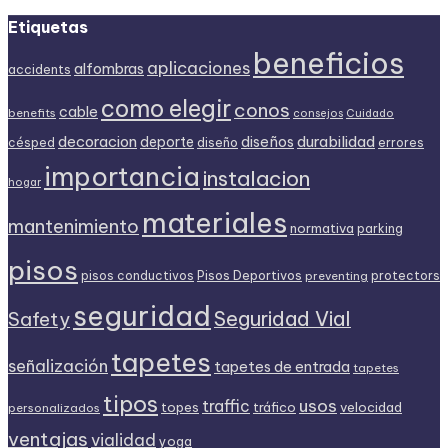
Etiquetas
beneficios
aplicaciones
alfombras
accidents
como elegir
conos
cable
benefits
consejos
Cuidado
decoracion
diseños
durabilidad
deporte
diseño
césped
errores
importancia
instalacion
hogar
materiales
mantenimiento
normativa
parking
pisos
Pisos Deportivos
pisos conductivos
protectors
preventing
seguridad
Seguridad Vial
Safety
tapetes
señalización
tapetes de entrada
tapetes
tipos
usos
traffic
topes
tráfico
velocidad
personalizados
ventajas
vialidad
yoga