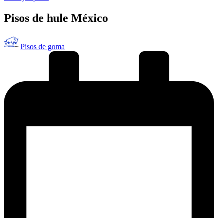
en
Pisos de hule México
Publicado
Pisos de goma
por