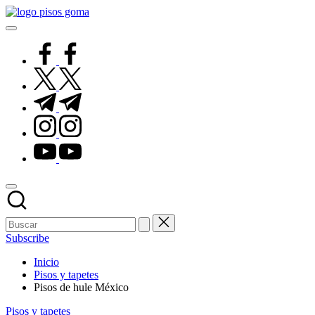
Saltar
Pisos
al
de
contenido
Goma
facebook.com
twitter.com
t.me
instagram.com
youtube.com
Subscribe
Inicio
Pisos y tapetes
Pisos de hule México
Publicado
Pisos y tapetes