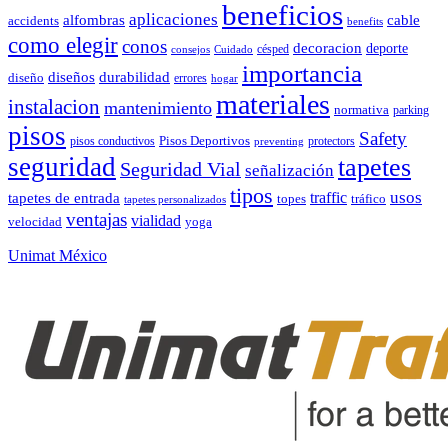
beneficios
aplicaciones
alfombras
cable
accidents
benefits
como elegir
conos
decoracion
deporte
césped
consejos
Cuidado
importancia
durabilidad
diseños
diseño
errores
hogar
materiales
instalacion
mantenimiento
normativa
parking
pisos
Safety
pisos conductivos
Pisos Deportivos
protectors
preventing
seguridad
tapetes
Seguridad Vial
señalización
tipos
usos
traffic
tapetes de entrada
topes
tráfico
tapetes personalizados
ventajas
vialidad
velocidad
yoga
Unimat México