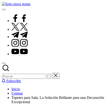
Saltar
Pisos
al
de
contenido
Goma
facebook.com
twitter.com
t.me
instagram.com
youtube.com
Subscribe
Inicio
Unimat
Tapetes para Sala: La Solución Brillante para una Decoración
Excepcional