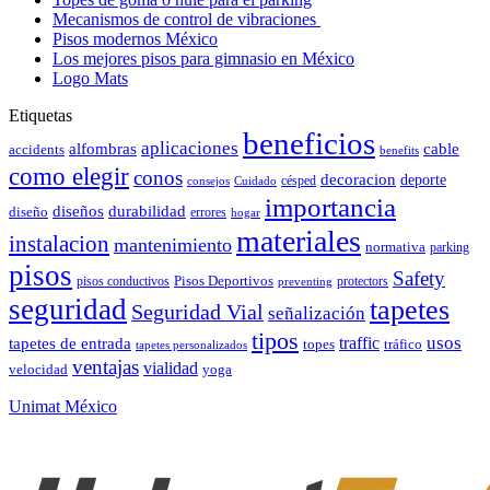
Mecanismos de control de vibraciones
Pisos modernos México
Los mejores pisos para gimnasio en México
Logo Mats
Etiquetas
beneficios
aplicaciones
alfombras
cable
accidents
benefits
como elegir
conos
decoracion
deporte
césped
consejos
Cuidado
importancia
durabilidad
diseños
diseño
errores
hogar
materiales
instalacion
mantenimiento
normativa
parking
pisos
Safety
pisos conductivos
Pisos Deportivos
protectors
preventing
seguridad
tapetes
Seguridad Vial
señalización
tipos
usos
traffic
tapetes de entrada
topes
tráfico
tapetes personalizados
ventajas
vialidad
velocidad
yoga
Unimat México