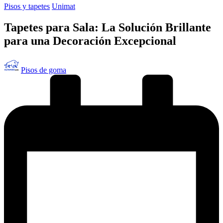
Publicado
Pisos y tapetes
Unimat
en
Tapetes para Sala: La Solución Brillante
para una Decoración Excepcional
Publicado
Pisos de goma
por