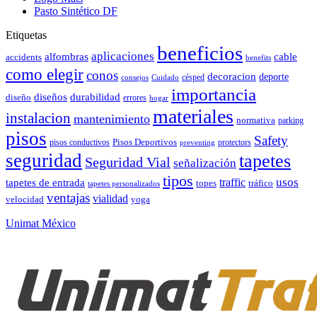
Pasto Sintético DF
Etiquetas
beneficios
aplicaciones
alfombras
cable
accidents
benefits
como elegir
conos
decoracion
deporte
césped
consejos
Cuidado
importancia
durabilidad
diseños
diseño
errores
hogar
materiales
instalacion
mantenimiento
normativa
parking
pisos
Safety
pisos conductivos
Pisos Deportivos
protectors
preventing
seguridad
tapetes
Seguridad Vial
señalización
tipos
usos
traffic
tapetes de entrada
topes
tráfico
tapetes personalizados
ventajas
vialidad
velocidad
yoga
Unimat México