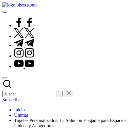
Saltar
Pisos
al
de
contenido
Goma
facebook.com
twitter.com
t.me
instagram.com
youtube.com
Subscribe
Inicio
Unimat
Tapetes Personalizados: La Solución Elegante para Espacios
Únicos y Acogedores