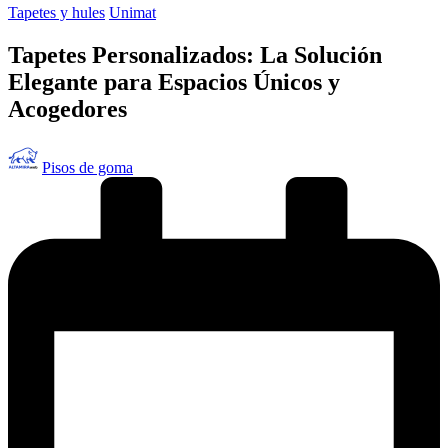
Publicado
Tapetes y hules
Unimat
en
Tapetes Personalizados: La Solución
Elegante para Espacios Únicos y
Acogedores
Publicado
Pisos de goma
por