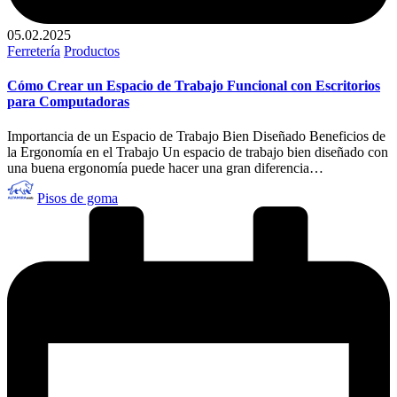
05.02.2025
Publicado
Ferretería
Productos
en
Cómo Crear un Espacio de Trabajo Funcional con Escritorios
para Computadoras
Importancia de un Espacio de Trabajo Bien Diseñado Beneficios de
la Ergonomía en el Trabajo Un espacio de trabajo bien diseñado con
una buena ergonomía puede hacer una gran diferencia…
Publicado
Pisos de goma
por