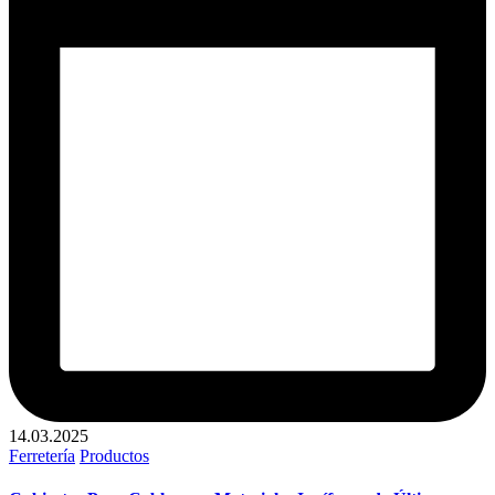
14.03.2025
Publicado
Ferretería
Productos
en