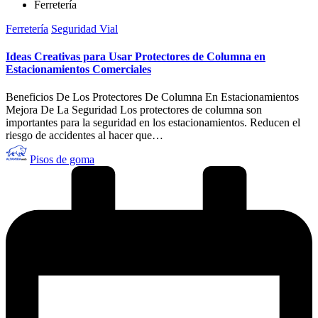
Ferretería
Publicado
Ferretería
Seguridad Vial
en
Ideas Creativas para Usar Protectores de Columna en
Estacionamientos Comerciales
Beneficios De Los Protectores De Columna En Estacionamientos
Mejora De La Seguridad Los protectores de columna son
importantes para la seguridad en los estacionamientos. Reducen el
riesgo de accidentes al hacer que…
Publicado
Pisos de goma
por