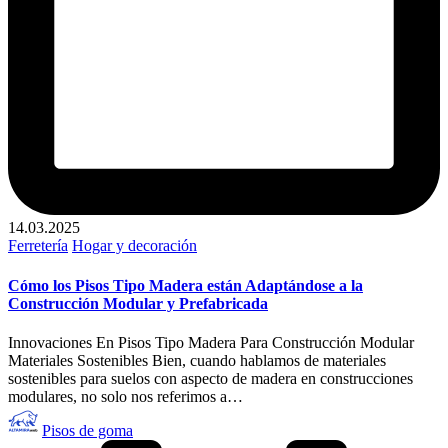
14.03.2025
Publicado
Ferretería
Hogar y decoración
en
Cómo los Pisos Tipo Madera están Adaptándose a la
Construcción Modular y Prefabricada
Innovaciones En Pisos Tipo Madera Para Construcción Modular
Materiales Sostenibles Bien, cuando hablamos de materiales
sostenibles para suelos con aspecto de madera en construcciones
modulares, no solo nos referimos a…
Publicado
Pisos de goma
por