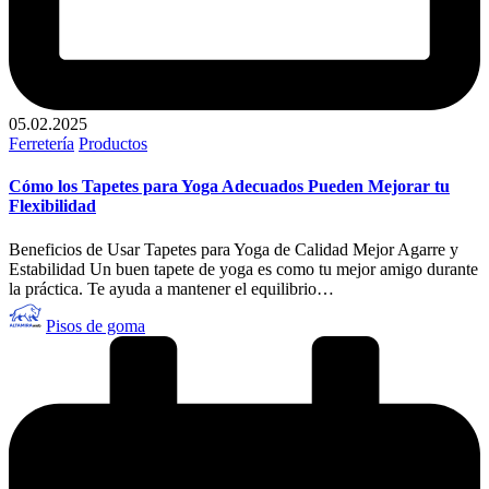
05.02.2025
Publicado
Ferretería
Productos
en
Cómo los Tapetes para Yoga Adecuados Pueden Mejorar tu
Flexibilidad
Beneficios de Usar Tapetes para Yoga de Calidad Mejor Agarre y
Estabilidad Un buen tapete de yoga es como tu mejor amigo durante
la práctica. Te ayuda a mantener el equilibrio…
Publicado
Pisos de goma
por