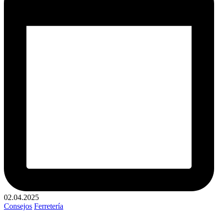
02.04.2025
Publicado
Consejos
Ferretería
en