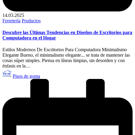
14.03.2025
Publicado
Ferretería
Productos
en
Descubre las Últimas Tendencias en Diseños de Escritorios para
Computadora en el Hogar
Estilos Modernos De Escritorios Para Computadora Minimalismo
Elegante Bueno, el minimalismo elegante... se trata de mantener las
cosas súper simples. Piensa en líneas limpias, sin desorden y con
énfasis en la…
Publicado
Pisos de goma
por