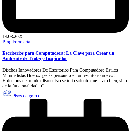
14.03.2025
Publicado
Blog
Ferretería
en
Escritorios para Computadora: La Clave para Crear un
Ambiente de Trabajo Inspirador
Diseños Innovadores De Escritorios Para Computadora Estilos
Minimalistas Bueno, ¿estás pensando en un escritorio nuevo?
Hablemos del minimalismo. No se trata solo de que luzca bien, sino
de la funcionalidad . O…
Publicado
Pisos de goma
por