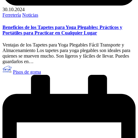
30.10.2024
Publicado
Ferretería
Noticias
en
Beneficios de los Tapetes para Yoga Plegables: Prácticos y
Portátiles para Practicar en Cualquier Lugar
Ventajas de los Tapetes para Yoga Plegables Fácil Transporte y
Almacenamiento Los tapetes para yoga plegables son ideales para
quienes se mueven mucho. Son ligeros y fáciles de llevar. Puedes
guardarlos en…
Publicado
Pisos de goma
por