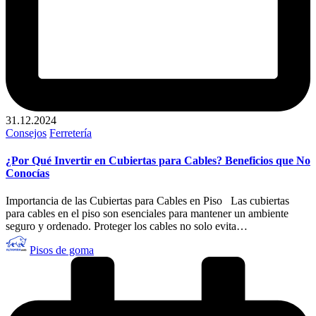
31.12.2024
Publicado
Consejos
Ferretería
en
¿Por Qué Invertir en Cubiertas para Cables? Beneficios que No
Conocías
Importancia de las Cubiertas para Cables en Piso Las cubiertas
para cables en el piso son esenciales para mantener un ambiente
seguro y ordenado. Proteger los cables no solo evita…
Publicado
Pisos de goma
por