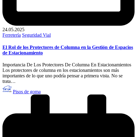
24.05.2025
Publicado
Ferretería
Seguridad Vial
en
El Rol de los Protectores de Columna en la Gestión de Espacios
de Estacionamiento
Importancia De Los Protectores De Columna En Estacionamientos
Los protectores de columna en los estacionamientos son más
importantes de lo que uno podría pensar a primera vista. No se
trata…
Publicado
Pisos de goma
por