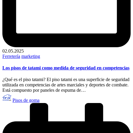
02.05.2025
Publicado
Ferretería
marketing
en
Los pisos de tatami como medida de seguridad en competencias
¿Qué es el piso tatami? El piso tatami es una superficie de seguridad
utilizada en competencias de artes marciales y deportes de combate.
Está compuesto por paneles de espuma de…
Publicado
Pisos de goma
por