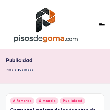
Saltar
al
contenido
P
is
Publicidad
o
s
Inicio
Publicidad
d
e
G
Publicado
Alfombras
Gimnasio
Publicidad
o
en