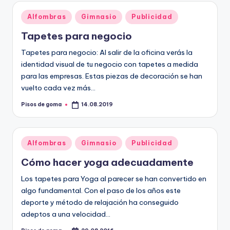
Publicado
Alfombras
Gimnasio
Publicidad
en
Tapetes para negocio
Tapetes para negocio: Al salir de la oficina verás la
identidad visual de tu negocio con tapetes a medida
para las empresas. Estas piezas de decoración se han
vuelto cada vez más…
Pisos de goma
14.08.2019
Publicado
por
Publicado
Alfombras
Gimnasio
Publicidad
en
Cómo hacer yoga adecuadamente
Los tapetes para Yoga al parecer se han convertido en
algo fundamental. Con el paso de los años este
deporte y método de relajación ha conseguido
adeptos a una velocidad…