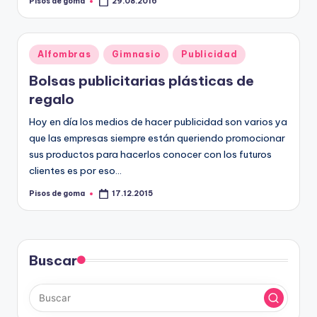
Pisos de goma
29.08.2016
Publicado
por
Publicado
Alfombras
Gimnasio
Publicidad
en
Bolsas publicitarias plásticas de
regalo
Hoy en día los medios de hacer publicidad son varios ya
que las empresas siempre están queriendo promocionar
sus productos para hacerlos conocer con los futuros
clientes es por eso…
Pisos de goma
17.12.2015
Publicado
por
Buscar