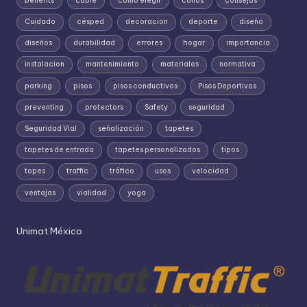
benefits
cable
como elegir
conos
consejos
Cuidado
césped
decoracion
deporte
diseño
diseños
durabilidad
errores
hogar
importancia
instalacion
mantenimiento
materiales
normativa
parking
pisos
pisos conductivos
Pisos Deportivos
preventing
protectors
Safety
seguridad
Seguridad Vial
señalización
tapetes
tapetes de entrada
tapetes personalizados
tipos
topes
traffic
tráfico
usos
velocidad
ventajas
vialidad
yoga
Unimat México