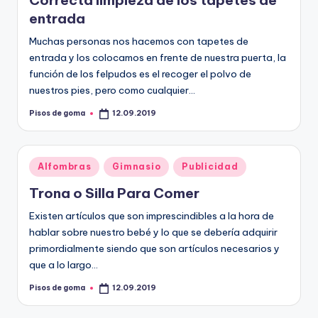
Correcta limpieza de los tapetes de
m
entrada
a
Muchas personas nos hacemos con tapetes de
entrada y los colocamos en frente de nuestra puerta, la
función de los felpudos es el recoger el polvo de
nuestros pies, pero como cualquier…
Pisos de goma
12.09.2019
Publicado
por
Publicado
Alfombras
Gimnasio
Publicidad
en
Trona o Silla Para Comer
Existen artículos que son imprescindibles a la hora de
hablar sobre nuestro bebé y lo que se debería adquirir
primordialmente siendo que son artículos necesarios y
que a lo largo…
Pisos de goma
12.09.2019
Publicado
por