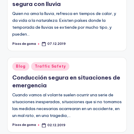
segura con lluvia
Quien no ama la lluvia, refresca en tiempos de calor, y
da vida a la naturaleza. Existen países donde la
temporada de lluvias se extiende por mucho tipo, y
pueden…
Pisos de goma
07.12.2019
Publicado
por
Publicado
Blog
Traffic Safety
en
Conducción segura en situaciones de
emergencia
Cuando vamos al volante suelen ocurrir una serie de
situaciones inesperadas, situaciones que si no tomamos
las medidas necesarias acarrearan en un accidente, en
un mal rato, en una tragedia,…
Pisos de goma
02.12.2019
Publicado
por