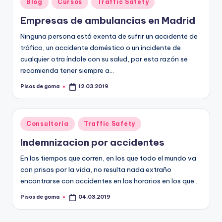
Publicado
Blog
Cursos
Traffic Safety
en
Empresas de ambulancias en Madrid
Ninguna persona está exenta de sufrir un accidente de
tráfico, un accidente doméstico o un incidente de
cualquier otra índole con su salud, por esta razón se
recomienda tener siempre a…
Pisos de goma
12.03.2019
Publicado
por
Publicado
Consultoria
Traffic Safety
en
Indemnizacion por accidentes
En los tiempos que corren, en los que todo el mundo va
con prisas por la vida, no resulta nada extraño
encontrarse con accidentes en los horarios en los que…
Pisos de goma
04.03.2019
Publicado
por