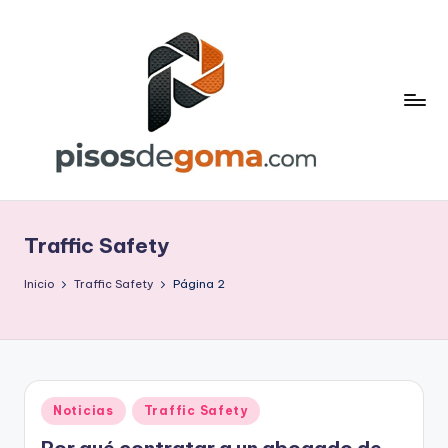
Saltar
al
contenido
P
is
Traffic Safety
o
s
Inicio
Traffic Safety
Página 2
d
e
G
Publicado
Noticias
Traffic Safety
o
en