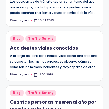
Los accidentes de tránsito suelen ser un tema del que
nadie escapa, hasta la persona más prudente se le
puede ponchar una llanta y quedar a mitad de la vía…
Pisos de goma
10.09.2019
Publicado
por
Publicado
Blog
Traffic Safety
en
Accidentes viales conocidos
A lo largo de la historia hemos visto como año tras año
se cometen los mismos errores, se observa cómo se
cometen los mismos incidentes y mayor parte de ellos…
Pisos de goma
11.06.2019
Publicado
por
Publicado
Blog
Traffic Safety
en
Cuántas personas mueren al año por
accidente de transito