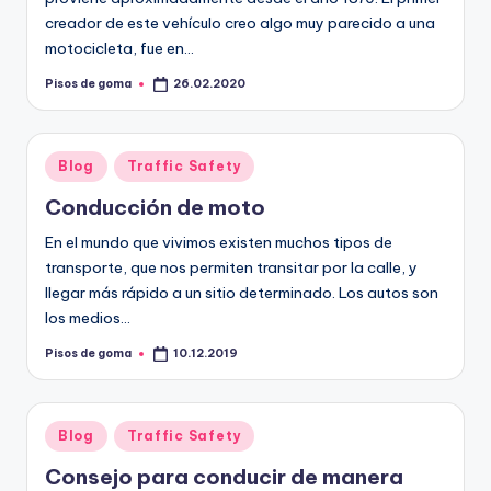
creador de este vehículo creo algo muy parecido a una
motocicleta, fue en…
Pisos de goma
26.02.2020
Publicado
por
Publicado
Blog
Traffic Safety
en
Conducción de moto
En el mundo que vivimos existen muchos tipos de
transporte, que nos permiten transitar por la calle, y
llegar más rápido a un sitio determinado. Los autos son
los medios…
Pisos de goma
10.12.2019
Publicado
por
Publicado
Blog
Traffic Safety
en
Consejo para conducir de manera