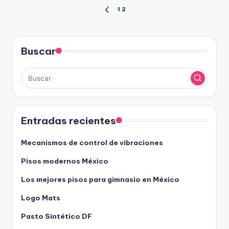
Paginación
1
2
PÁGINA
ANTERIOR
de
entradas
Buscar
Entradas recientes
Mecanismos de control de vibraciones
Pisos modernos México
Los mejores pisos para gimnasio en México
Logo Mats
Pasto Sintético DF