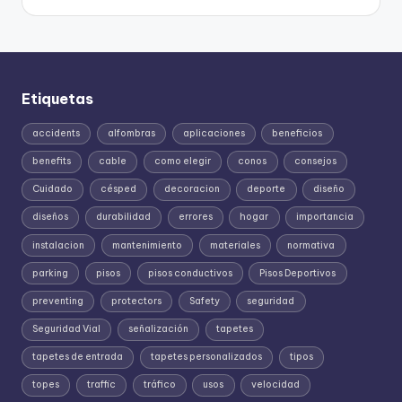
Etiquetas
accidents
alfombras
aplicaciones
beneficios
benefits
cable
como elegir
conos
consejos
Cuidado
césped
decoracion
deporte
diseño
diseños
durabilidad
errores
hogar
importancia
instalacion
mantenimiento
materiales
normativa
parking
pisos
pisos conductivos
Pisos Deportivos
preventing
protectors
Safety
seguridad
Seguridad Vial
señalización
tapetes
tapetes de entrada
tapetes personalizados
tipos
topes
traffic
tráfico
usos
velocidad