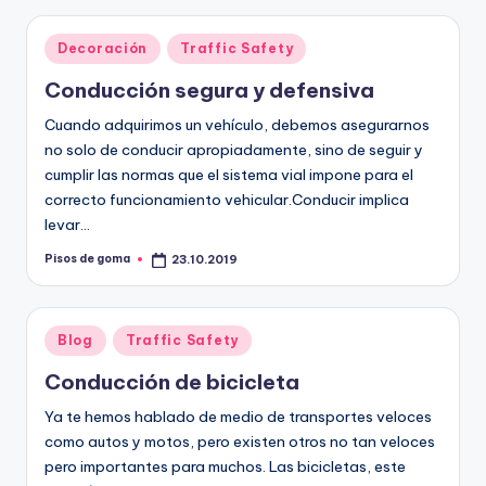
Publicado
Decoración
Traffic Safety
en
Conducción segura y defensiva
Cuando adquirimos un vehículo, debemos asegurarnos
no solo de conducir apropiadamente, sino de seguir y
cumplir las normas que el sistema vial impone para el
correcto funcionamiento vehicular.Conducir implica
levar…
Pisos de goma
23.10.2019
Publicado
por
Publicado
Blog
Traffic Safety
en
Conducción de bicicleta
Ya te hemos hablado de medio de transportes veloces
como autos y motos, pero existen otros no tan veloces
pero importantes para muchos. Las bicicletas, este