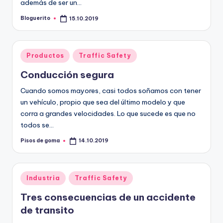
además de ser un…
Bloguerito
15.10.2019
Publicado
por
Publicado
Productos
Traffic Safety
en
Conducción segura
Cuando somos mayores, casi todos soñamos con tener
un vehículo, propio que sea del último modelo y que
corra a grandes velocidades. Lo que sucede es que no
todos se…
Pisos de goma
14.10.2019
Publicado
por
Publicado
Industria
Traffic Safety
en
Tres consecuencias de un accidente
de transito