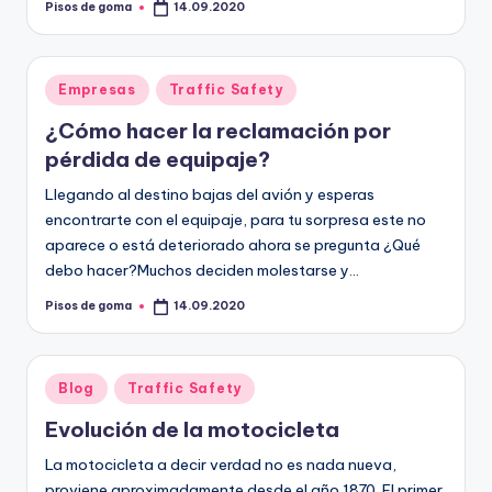
Pisos de goma
14.09.2020
Publicado
por
Publicado
Empresas
Traffic Safety
en
¿Cómo hacer la reclamación por
pérdida de equipaje?
Llegando al destino bajas del avión y esperas
encontrarte con el equipaje, para tu sorpresa este no
aparece o está deteriorado ahora se pregunta ¿Qué
debo hacer?Muchos deciden molestarse y…
Pisos de goma
14.09.2020
Publicado
por
Publicado
Blog
Traffic Safety
en
Evolución de la motocicleta
La motocicleta a decir verdad no es nada nueva,
proviene aproximadamente desde el año 1870. El primer