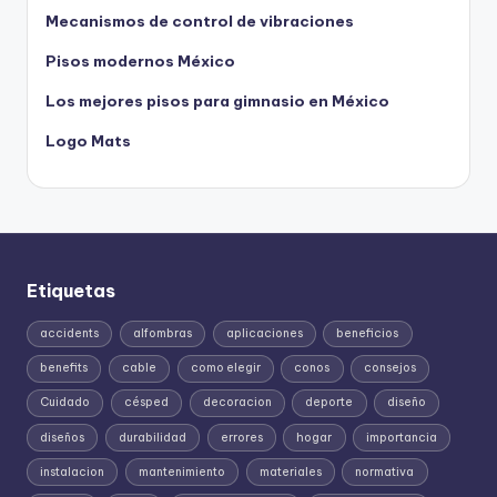
Mecanismos de control de vibraciones
Pisos modernos México
Los mejores pisos para gimnasio en México
Logo Mats
Etiquetas
accidents
alfombras
aplicaciones
beneficios
benefits
cable
como elegir
conos
consejos
Cuidado
césped
decoracion
deporte
diseño
diseños
durabilidad
errores
hogar
importancia
instalacion
mantenimiento
materiales
normativa