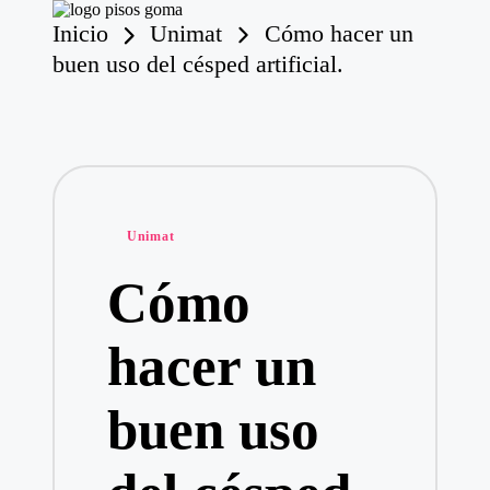
Inicio
Unimat
Cómo hacer un
P
is
buen uso del césped artificial.
o
Saltar
s
al
contenido
d
e
G
o
m
Publicado
a
Unimat
en
Cómo
hacer un
buen uso