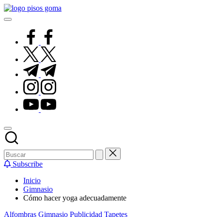
Saltar
Pisos
al
de
contenido
Goma
facebook.com
twitter.com
t.me
instagram.com
youtube.com
Subscribe
Inicio
Gimnasio
Cómo hacer yoga adecuadamente
Publicado
Alfombras
Gimnasio
Publicidad
Tapetes