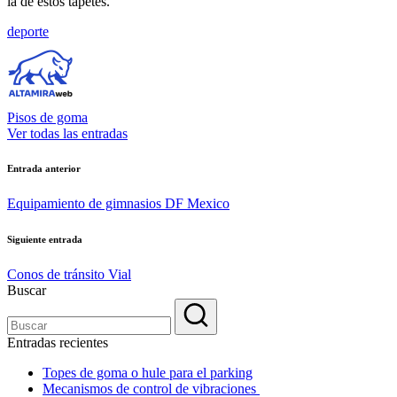
la de estos tapetes.
Etiquetas:
deporte
Pisos de goma
Ver todas las entradas
Navegación
Entrada anterior
de
Equipamiento de gimnasios DF Mexico
entradas
Siguiente entrada
Conos de tránsito Vial
Buscar
Entradas recientes
Topes de goma o hule para el parking
Mecanismos de control de vibraciones