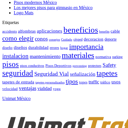
Pisos modernos México
Los mejores pisos para gimnasio en México
Logo Mats
Etiquetas
beneficios
aplicaciones
alfombras
cable
accidents
benefits
como elegir
conos
decoracion
deporte
césped
consejos
Cuidado
importancia
durabilidad
diseños
diseño
errores
hogar
materiales
instalacion
mantenimiento
normativa
parking
pisos
Safety
pisos conductivos
Pisos Deportivos
protectors
preventing
seguridad
tapetes
Seguridad Vial
señalización
tipos
usos
traffic
tapetes de entrada
topes
tráfico
tapetes personalizados
ventajas
vialidad
velocidad
yoga
Unimat México