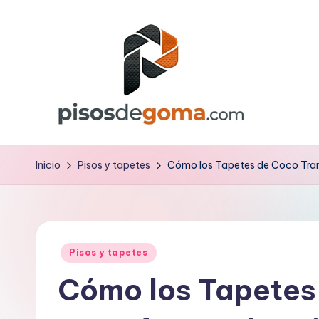
Saltar
al
contenido
P
is
Inicio
Pisos y tapetes
Cómo los Tapetes de Coco Tran
o
s
Publicado
d
Pisos y tapetes
en
Cómo los Tapetes
e