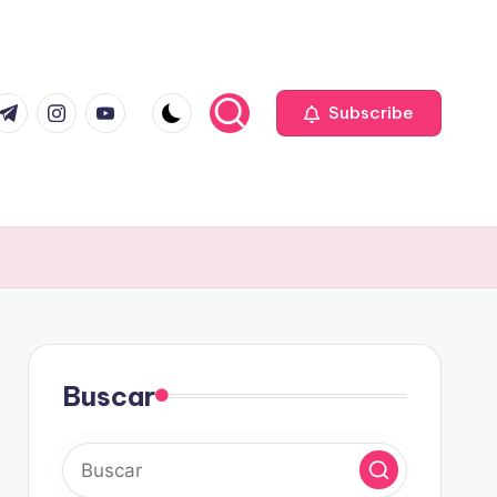
com
r.com
.me
instagram.com
youtube.com
Subscribe
Buscar