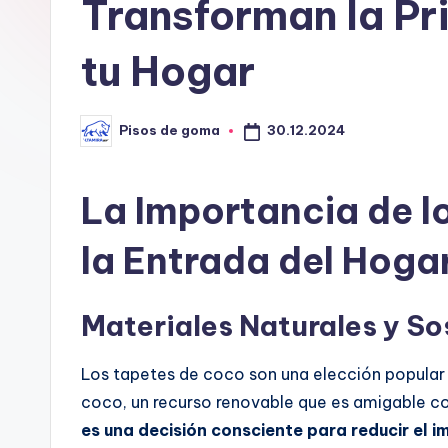
G
Transforman la Pr
o
tu Hogar
m
a
30.12.2024
Pisos de goma
Publicado
por
La Importancia de l
la Entrada del Hoga
Materiales Naturales y So
Los tapetes de coco son una elección popular d
coco, un recurso renovable que es amigable c
es una decisión consciente para reducir el 