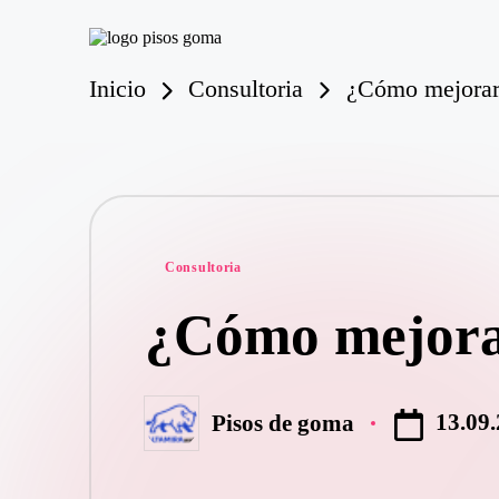
P
Saltar
is
Inicio
Consultoria
¿Cómo mejorar 
al
o
contenido
s
d
e
G
o
m
Publicado
a
Consultoria
en
¿Cómo mejorar
13.09
Pisos de goma
Publicado
por