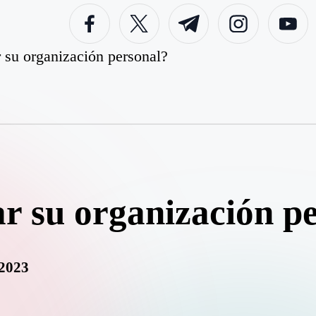
facebook.com
twitter.com
t.me
instagram.com
youtube.c
su organización personal?
 su organización pe
.2023