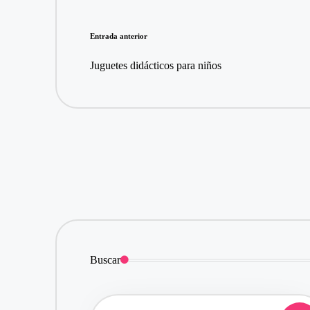
Navegación
Entrada anterior
de
Juguetes didácticos para niños
entradas
Buscar