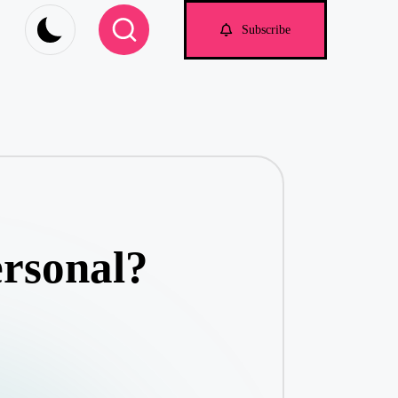
om
Subscribe
rsonal?