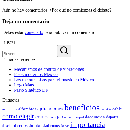
Aún no hay comentarios. ¿Por qué no comienzas el debate?
Deja un comentario
Debes estar
conectado
para publicar un comentario.
Buscar
Entradas recientes
Mecanismos de control de vibraciones
Pisos modernos México
Los mejores pisos para gimnasio en México
Logo Mats
Pasto Sintético DF
Etiquetas
beneficios
aplicaciones
alfombras
cable
accidents
benefits
como elegir
conos
decoracion
deporte
césped
consejos
Cuidado
importancia
durabilidad
diseños
diseño
errores
hogar