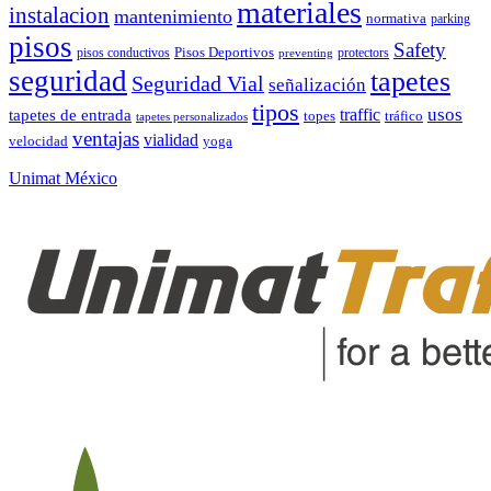
materiales
instalacion
mantenimiento
normativa
parking
pisos
Safety
pisos conductivos
Pisos Deportivos
protectors
preventing
seguridad
tapetes
Seguridad Vial
señalización
tipos
usos
traffic
tapetes de entrada
topes
tráfico
tapetes personalizados
ventajas
vialidad
velocidad
yoga
Unimat México