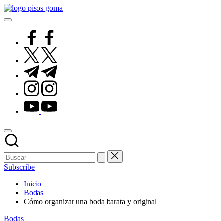
Saltar
Pisos
al
de
contenido
Goma
facebook.com
twitter.com
t.me
instagram.com
youtube.com
Subscribe
Inicio
Bodas
Cómo organizar una boda barata y original
Publicado
Bodas