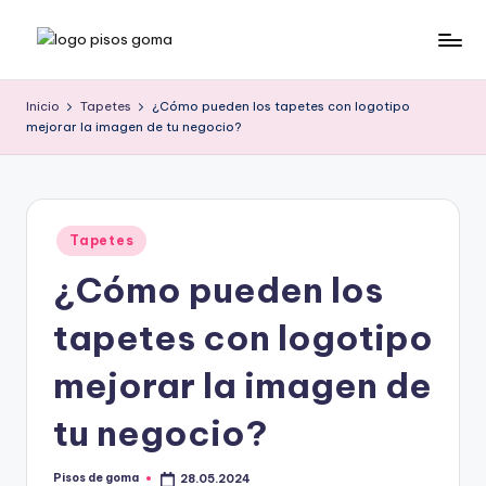
Saltar
P
al
contenido
is
Inicio
Tapetes
¿Cómo pueden los tapetes con logotipo
mejorar la imagen de tu negocio?
o
s
d
Publicado
e
Tapetes
en
¿Cómo pueden los
G
o
tapetes con logotipo
m
mejorar la imagen de
a
tu negocio?
Pisos de goma
28.05.2024
Publicado