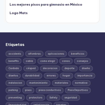
Los mejores pisos para gimnasio en México
Logo Mats
Etiquetas
accidents
alfombras
aplicaciones
beneficios
benefits
cable
como elegir
conos
consejos
Cuidado
césped
decoracion
deporte
diseño
diseños
durabilidad
errores
hogar
importancia
instalacion
mantenimiento
materiales
normativa
parking
pisos
pisos conductivos
Pisos Deportivos
preventing
protectors
Safety
seguridad
Seguridad Vial
señalización
tapetes