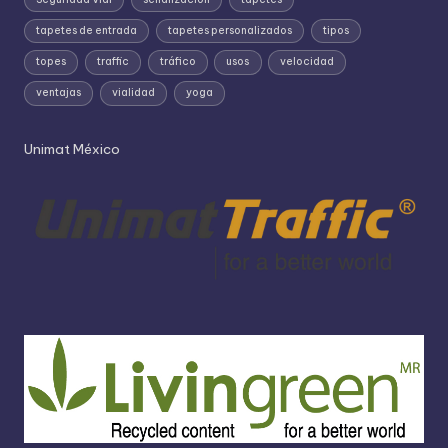
tapetes de entrada
tapetes personalizados
tipos
topes
traffic
tráfico
usos
velocidad
ventajas
vialidad
yoga
Unimat México