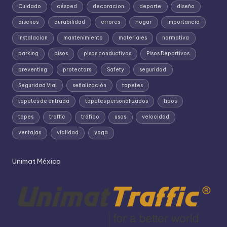
Cuidado
césped
decoracion
deporte
diseño
diseños
durabilidad
errores
hogar
importancia
instalacion
mantenimiento
materiales
normativa
parking
pisos
pisos conductivos
Pisos Deportivos
preventing
protectors
Safety
seguridad
Seguridad Vial
señalización
tapetes
tapetes de entrada
tapetes personalizados
tipos
topes
traffic
tráfico
usos
velocidad
ventajas
vialidad
yoga
Unimat México