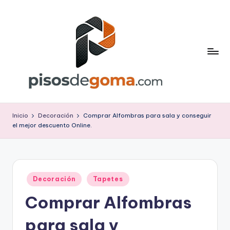
Saltar
al
contenido
P
is
Inicio
Decoración
Comprar Alfombras para sala y conseguir
el mejor descuento Online.
o
s
d
Publicado
e
Decoración
Tapetes
en
Comprar Alfombras
G
o
para sala y