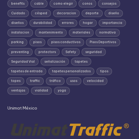
benefits
cable
como elegir
conos
consejos
Cuidado
césped
decoracion
deporte
diseño
diseños
durabilidad
errores
hogar
importancia
instalacion
mantenimiento
materiales
normativa
parking
pisos
pisos conductivos
Pisos Deportivos
preventing
protectors
Safety
seguridad
Seguridad Vial
señalización
tapetes
tapetes de entrada
tapetes personalizados
tipos
topes
traffic
tráfico
usos
velocidad
ventajas
vialidad
yoga
Unimat México