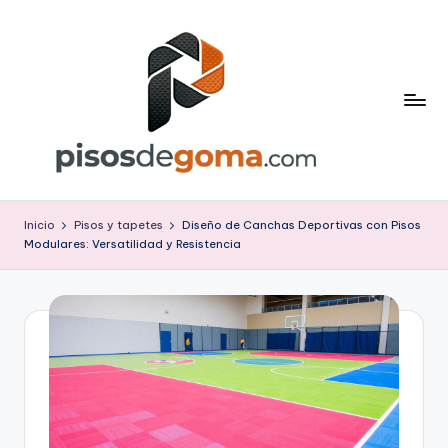
Saltar
al
contenido
P
is
Inicio
Pisos y tapetes
Diseño de Canchas Deportivas con Pisos
Modulares: Versatilidad y Resistencia
o
s
d
e
G
o