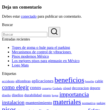
Deja un comentario
Debes estar
conectado
para publicar un comentario.
Buscar
Entradas recientes
Topes de goma o hule para el parking
Mecanismos de control de vibraciones
Pisos modernos México
Los mejores pisos para gimnasio en México
Logo Mats
Etiquetas
beneficios
aplicaciones
alfombras
cable
accidents
benefits
como elegir
conos
decoracion
deporte
césped
consejos
Cuidado
importancia
durabilidad
diseños
diseño
errores
hogar
materiales
instalacion
mantenimiento
normativa
parking
pisos