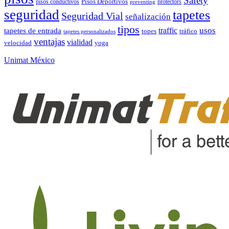
Safety
pisos conductivos
Pisos Deportivos
protectors
preventing
seguridad
tapetes
Seguridad Vial
señalización
tipos
usos
traffic
tapetes de entrada
topes
tráfico
tapetes personalizados
ventajas
vialidad
velocidad
yoga
Unimat México