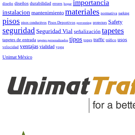
importancia
durabilidad
diseños
diseño
errores
hogar
materiales
instalacion
mantenimiento
normativa
parking
pisos
Safety
pisos conductivos
Pisos Deportivos
protectors
preventing
seguridad
tapetes
Seguridad Vial
señalización
tipos
usos
traffic
tapetes de entrada
topes
tráfico
tapetes personalizados
ventajas
vialidad
velocidad
yoga
Unimat México