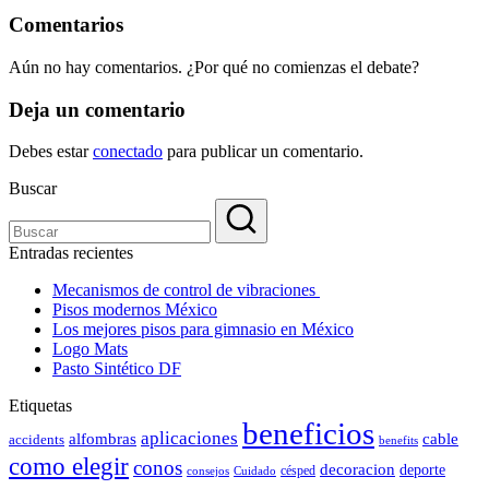
Comentarios
Aún no hay comentarios. ¿Por qué no comienzas el debate?
Deja un comentario
Debes estar
conectado
para publicar un comentario.
Buscar
Entradas recientes
Mecanismos de control de vibraciones
Pisos modernos México
Los mejores pisos para gimnasio en México
Logo Mats
Pasto Sintético DF
Etiquetas
beneficios
aplicaciones
alfombras
cable
accidents
benefits
como elegir
conos
decoracion
deporte
césped
consejos
Cuidado