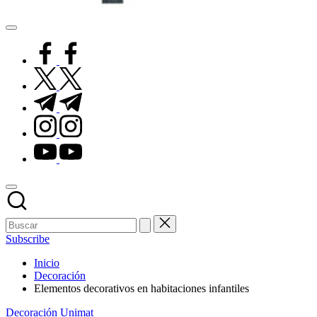
Pisos
de
facebook.com
Goma
twitter.com
t.me
instagram.com
youtube.com
Subscribe
Inicio
Decoración
Elementos decorativos en habitaciones infantiles
Publicado
Decoración
Unimat