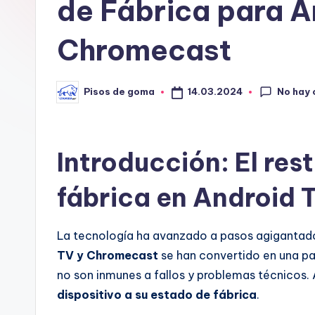
G
de Fábrica para A
o
Chromecast
m
a
No hay
14.03.2024
Pisos de goma
Publicado
por
Introducción: El res
fábrica en Android
La tecnología ha avanzado a pasos agigantado
TV y Chromecast
se han convertido en una par
no son inmunes a fallos y problemas técnicos. 
dispositivo a su estado de fábrica
.