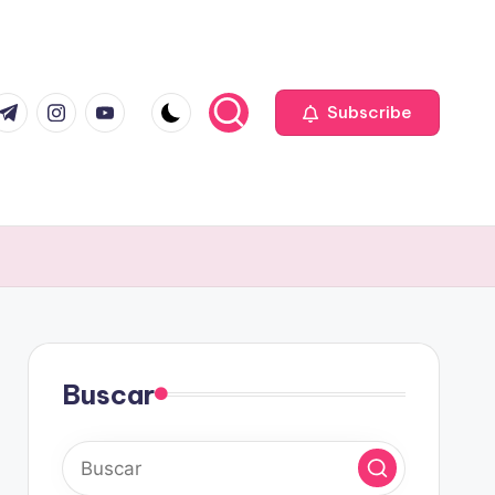
com
r.com
.me
instagram.com
youtube.com
Subscribe
Buscar