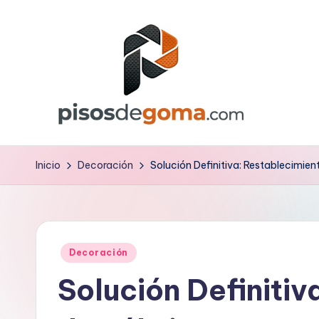
Saltar
al
contenido
P
is
Inicio
Decoración
Solución Definitiva: Restablecimie
o
s
Publicado
d
Decoración
en
Solución Definitiv
e