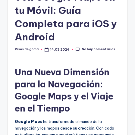
m
tu Móvil: Guía
a
Completa para iOS y
Android
No hay comentarios
Pisos de goma
14.03.2024
Publicado
por
Una Nueva Dimensión
para la Navegación:
Google Maps y el Viaje
en el Tiempo
Google Maps
ha transformado el mundo de la
navegación y los mapas desde su creación. Con cada
actualización, nuevas características van agregando