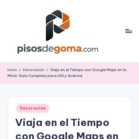
Saltar
al
contenido
P
is
Inicio
Decoración
Viaja en el Tiempo con Google Maps en tu
Móvil: Guía Completa para iOS y Android
o
s
d
Publicado
e
Decoración
en
Viaja en el Tiempo
G
o
con Google Maps en