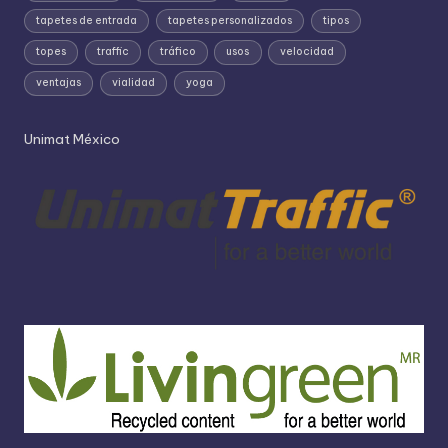
tapetes de entrada
tapetes personalizados
tipos
topes
traffic
tráfico
usos
velocidad
ventajas
vialidad
yoga
Unimat México