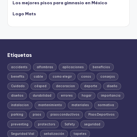
Los mejores pisos para gimnasio en México
Logo Mats
Etiquetas
accidents
alfombras
aplicaciones
beneficios
benefits
cable
como elegir
conos
consejos
Cuidado
césped
decoracion
deporte
diseño
diseños
durabilidad
errores
hogar
importancia
instalacion
mantenimiento
materiales
normativa
parking
pisos
pisos conductivos
Pisos Deportivos
preventing
protectors
Safety
seguridad
Seguridad Vial
señalización
tapetes