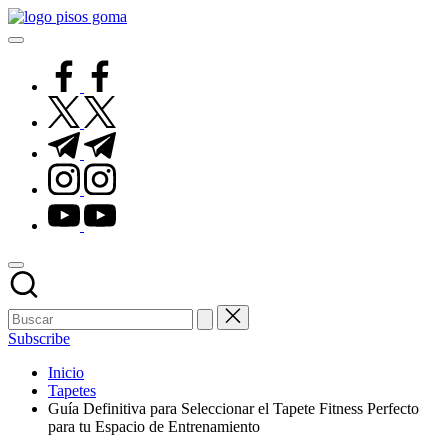
Saltar
Pisos
al
de
contenido
Goma
facebook.com
twitter.com
t.me
instagram.com
youtube.com
Subscribe
Inicio
Tapetes
Guía Definitiva para Seleccionar el Tapete Fitness Perfecto
para tu Espacio de Entrenamiento