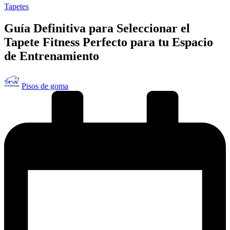
Publicado
Tapetes
en
Guía Definitiva para Seleccionar el
Tapete Fitness Perfecto para tu Espacio
de Entrenamiento
Publicado
Pisos de goma
por