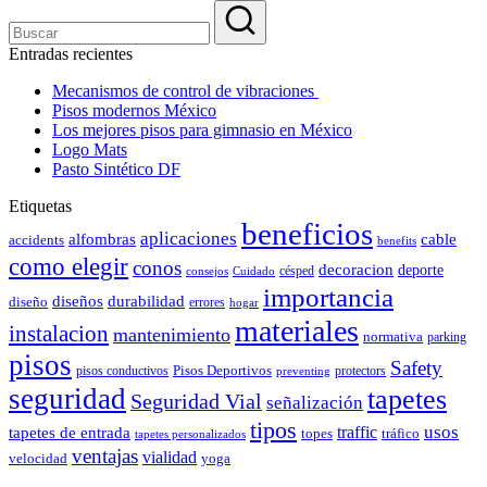
Entradas recientes
Mecanismos de control de vibraciones
Pisos modernos México
Los mejores pisos para gimnasio en México
Logo Mats
Pasto Sintético DF
Etiquetas
beneficios
aplicaciones
alfombras
cable
accidents
benefits
como elegir
conos
decoracion
deporte
césped
consejos
Cuidado
importancia
durabilidad
diseños
diseño
errores
hogar
materiales
instalacion
mantenimiento
normativa
parking
pisos
Safety
pisos conductivos
Pisos Deportivos
protectors
preventing
seguridad
tapetes
Seguridad Vial
señalización
tipos
usos
traffic
tapetes de entrada
topes
tráfico
tapetes personalizados
ventajas
vialidad
velocidad
yoga