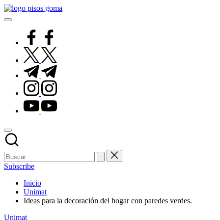
Saltar
Pisos
al
de
contenido
Goma
facebook.com
twitter.com
t.me
instagram.com
youtube.com
Subscribe
Inicio
Unimat
Ideas para la decoración del hogar con paredes verdes.
Publicado
Unimat