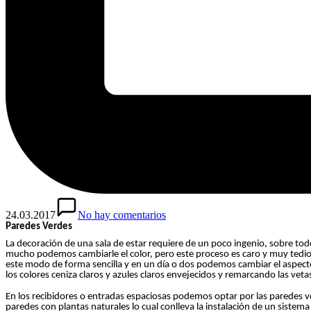
24.03.2017
No hay comentarios
Paredes Verdes
La decoración de una sala de estar requiere de un poco ingenio, sobre todo
mucho podemos cambiarle el color, pero este proceso es caro y muy tedioso,
este modo de forma sencilla y en un día o dos podemos cambiar el aspect
los colores ceniza claros y azules claros envejecidos y remarcando las vet
En los recibidores o entradas espaciosas podemos optar por las paredes 
paredes con plantas naturales lo cual conlleva la instalación de un siste