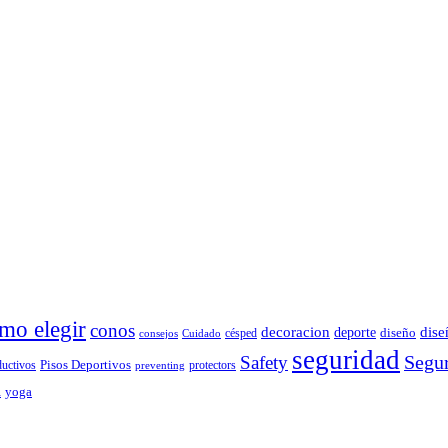
mo elegir
conos
decoracion
dise
deporte
césped
diseño
consejos
Cuidado
seguridad
Segur
Safety
ductivos
Pisos Deportivos
protectors
preventing
d
yoga