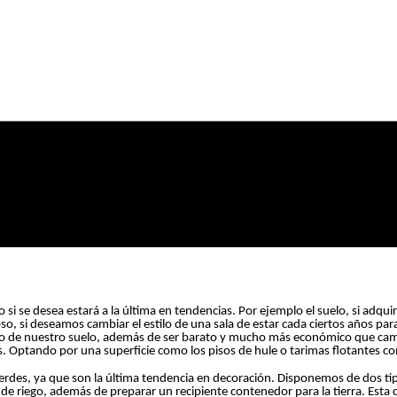
 si se desea estará a la última en tendencias. Por ejemplo el suelo, si adqu
 si deseamos cambiar el estilo de una sala de estar cada ciertos años para 
o de nuestro suelo, además de ser barato y mucho más económico que cambia
as. Optando por una superficie como los pisos de hule o tarimas flotantes co
verdes, ya que son la última tendencia en decoración. Disponemos de dos t
ma de riego, además de preparar un recipiente contenedor para la tierra. Est