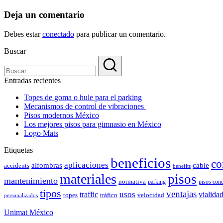
Deja un comentario
Debes estar
conectado
para publicar un comentario.
Buscar
Entradas recientes
Topes de goma o hule para el parking
Mecanismos de control de vibraciones
Pisos modernos México
Los mejores pisos para gimnasio en México
Logo Mats
Etiquetas
beneficios
co
aplicaciones
alfombras
cable
accidents
benefits
materiales
pisos
mantenimiento
normativa
parking
pisos con
tipos
ventajas
usos
vialida
traffic
topes
tráfico
velocidad
personalizados
Unimat México