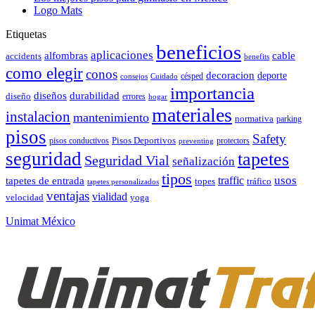
Logo Mats
Etiquetas
beneficios
aplicaciones
alfombras
cable
accidents
benefits
como elegir
conos
decoracion
deporte
césped
consejos
Cuidado
importancia
durabilidad
diseños
diseño
errores
hogar
materiales
instalacion
mantenimiento
normativa
parking
pisos
Safety
pisos conductivos
Pisos Deportivos
protectors
preventing
seguridad
tapetes
Seguridad Vial
señalización
tipos
usos
traffic
tapetes de entrada
topes
tráfico
tapetes personalizados
ventajas
vialidad
velocidad
yoga
Unimat México