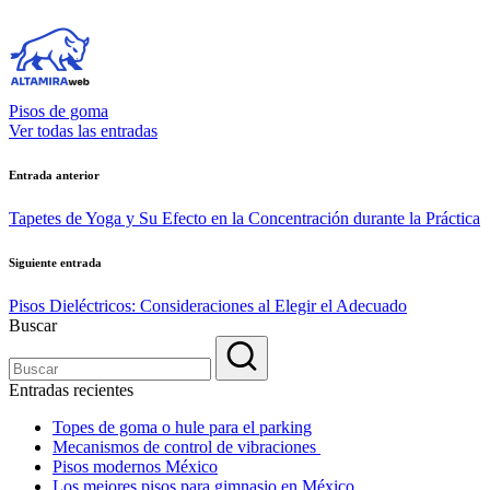
Pisos de goma
Ver todas las entradas
Navegación
Entrada anterior
de
Tapetes de Yoga y Su Efecto en la Concentración durante la Práctica
entradas
Siguiente entrada
Pisos Dieléctricos: Consideraciones al Elegir el Adecuado
Buscar
Entradas recientes
Topes de goma o hule para el parking
Mecanismos de control de vibraciones
Pisos modernos México
Los mejores pisos para gimnasio en México