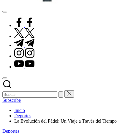
Pisos
de
facebook.com
Goma
twitter.com
t.me
instagram.com
youtube.com
Subscribe
Inicio
Deportes
La Evolución del Pádel: Un Viaje a Través del Tiempo
Publicado
Deportes