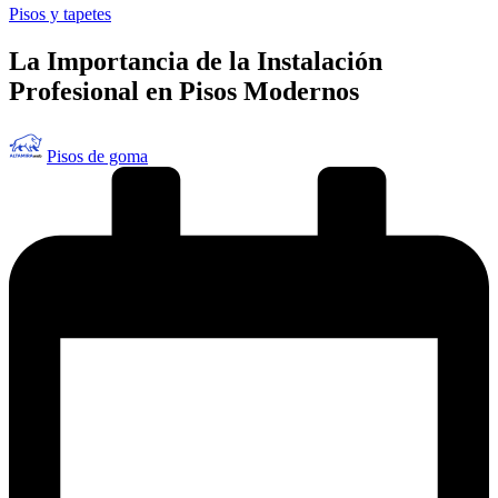
Publicado
Pisos y tapetes
en
La Importancia de la Instalación
Profesional en Pisos Modernos
Publicado
Pisos de goma
por