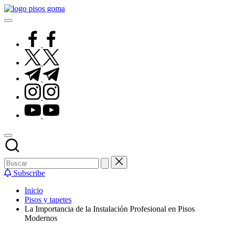
Saltar
Pisos
al
de
contenido
Goma
facebook.com
twitter.com
t.me
instagram.com
youtube.com
Subscribe
Inicio
Pisos y tapetes
La Importancia de la Instalación Profesional en Pisos
Modernos