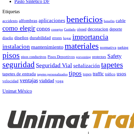
Pasto Sintético DF
Etiquetas
beneficios
aplicaciones
alfombras
cable
accidents
benefits
como elegir
conos
decoracion
deporte
césped
consejos
Cuidado
importancia
durabilidad
diseños
diseño
errores
hogar
materiales
instalacion
mantenimiento
normativa
parking
pisos
Safety
pisos conductivos
Pisos Deportivos
protectors
preventing
seguridad
tapetes
Seguridad Vial
señalización
tipos
usos
traffic
tapetes de entrada
topes
tráfico
tapetes personalizados
ventajas
vialidad
velocidad
yoga
Unimat México