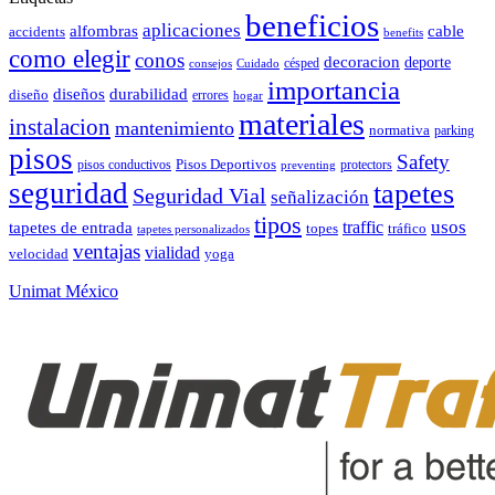
beneficios
aplicaciones
alfombras
cable
accidents
benefits
como elegir
conos
decoracion
deporte
césped
consejos
Cuidado
importancia
durabilidad
diseños
diseño
errores
hogar
materiales
instalacion
mantenimiento
normativa
parking
pisos
Safety
pisos conductivos
Pisos Deportivos
protectors
preventing
seguridad
tapetes
Seguridad Vial
señalización
tipos
usos
traffic
tapetes de entrada
topes
tráfico
tapetes personalizados
ventajas
vialidad
velocidad
yoga
Unimat México