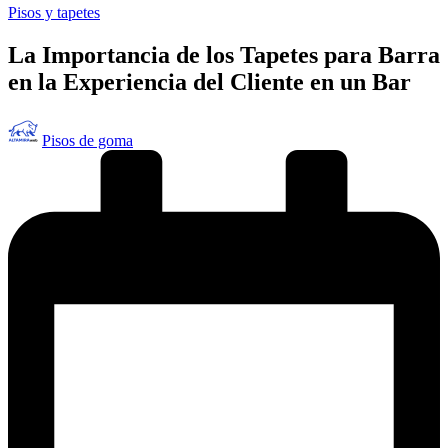
Publicado
Pisos y tapetes
en
La Importancia de los Tapetes para Barra
en la Experiencia del Cliente en un Bar
Publicado
Pisos de goma
por