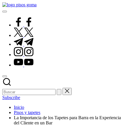
Saltar
Pisos
al
de
contenido
Goma
facebook.com
twitter.com
t.me
instagram.com
youtube.com
Subscribe
Inicio
Pisos y tapetes
La Importancia de los Tapetes para Barra en la Experiencia
del Cliente en un Bar