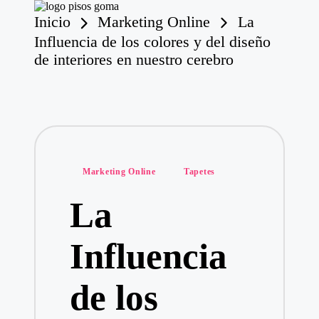
Inicio
Marketing Online
La
P
is
Influencia de los colores y del diseño
o
Saltar
de interiores en nuestro cerebro
s
al
contenido
d
e
G
o
m
a
Publicado
Marketing Online
Tapetes
en
La
Influencia
de los