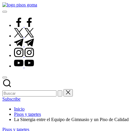
Saltar
Pisos
al
de
contenido
Goma
facebook.com
twitter.com
t.me
instagram.com
youtube.com
Subscribe
Inicio
Pisos y tapetes
La Sinergia entre el Equipo de Gimnasio y un Piso de Calidad
Publicado
Pisos y tapetes