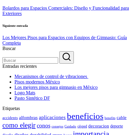
de
Bolardos para Espacios Comerciales: Diseño y Funcionalidad para
entradas
Exteriores
Siguiente entrada
Los Mejores Pisos para Espacios con Equipos de Gimnasio: Guía
Completa
Buscar
Entradas recientes
Mecanismos de control de vibraciones
Pisos modernos México
Los mejores pisos para gimnasio en México
Logo Mats
Pasto Sintético DF
Etiquetas
beneficios
aplicaciones
alfombras
cable
accidents
benefits
como elegir
conos
decoracion
deporte
césped
consejos
Cuidado
importancia
durabilidad
diseños