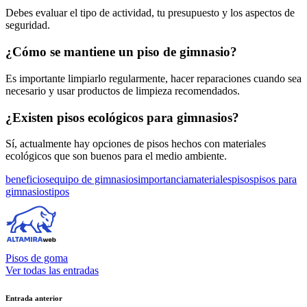
Debes evaluar el tipo de actividad, tu presupuesto y los aspectos de
seguridad.
¿Cómo se mantiene un piso de gimnasio?
Es importante limpiarlo regularmente, hacer reparaciones cuando sea
necesario y usar productos de limpieza recomendados.
¿Existen pisos ecológicos para gimnasios?
Sí, actualmente hay opciones de pisos hechos con materiales
ecológicos que son buenos para el medio ambiente.
Etiquetas:
beneficios
equipo de gimnasios
importancia
materiales
pisos
pisos para
gimnasios
tipos
Pisos de goma
Ver todas las entradas
Navegación
Entrada anterior