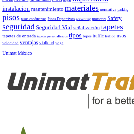
diseño
errores
hogar
materiales
instalacion
mantenimiento
normativa
parking
pisos
Safety
pisos conductivos
Pisos Deportivos
protectors
preventing
seguridad
tapetes
Seguridad Vial
señalización
tipos
usos
traffic
tapetes de entrada
topes
tráfico
tapetes personalizados
ventajas
vialidad
velocidad
yoga
Unimat México