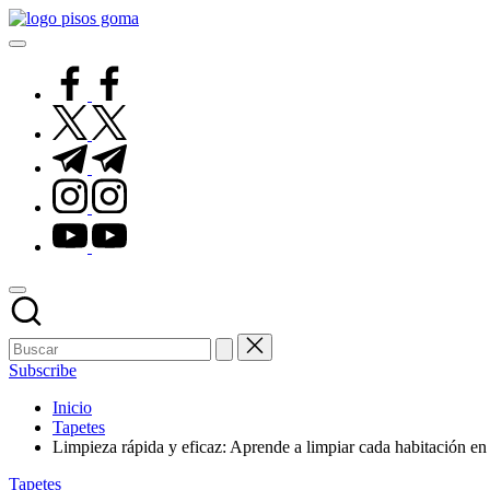
Saltar
Pisos
al
de
contenido
Goma
facebook.com
twitter.com
t.me
instagram.com
youtube.com
Subscribe
Inicio
Tapetes
Limpieza rápida y eficaz: Aprende a limpiar cada habitación e
Publicado
Tapetes