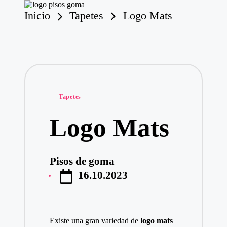
Inicio
Tapetes
Logo Mats
P
is
o
Saltar
s
al
contenido
d
e
G
o
Publicado
m
Tapetes
en
a
Logo Mats
Pisos de goma
Publicado
16.10.2023
por
Existe una gran variedad de
logo
mats