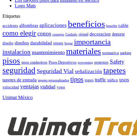
Los mejores pisos para gimnasio en México
Logo Mats
Etiquetas
beneficios
aplicaciones
alfombras
cable
accidents
benefits
como elegir
conos
decoracion
deporte
césped
consejos
Cuidado
importancia
durabilidad
diseños
diseño
errores
hogar
materiales
instalacion
mantenimiento
normativa
parking
pisos
Safety
pisos conductivos
Pisos Deportivos
protectors
preventing
seguridad
tapetes
Seguridad Vial
señalización
tipos
usos
traffic
tapetes de entrada
topes
tráfico
tapetes personalizados
ventajas
vialidad
velocidad
yoga
Unimat México