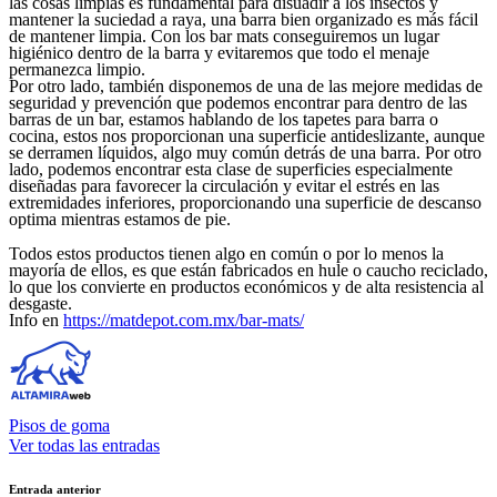
las cosas limpias es fundamental para disuadir a los insectos y
mantener la suciedad a raya, una barra bien organizado es más fácil
de mantener limpia. Con los bar mats conseguiremos un lugar
higiénico dentro de la barra y evitaremos que todo el menaje
permanezca limpio.
Por otro lado, también disponemos de una de las mejore medidas de
seguridad y prevención que podemos encontrar para dentro de las
barras de un bar, estamos hablando de los tapetes para barra o
cocina, estos nos proporcionan una superficie antideslizante, aunque
se derramen líquidos, algo muy común detrás de una barra. Por otro
lado, podemos encontrar esta clase de superficies especialmente
diseñadas para favorecer la circulación y evitar el estrés en las
extremidades inferiores, proporcionando una superficie de descanso
optima mientras estamos de pie.
Todos estos productos tienen algo en común o por lo menos la
mayoría de ellos, es que están fabricados en hule o caucho reciclado,
lo que los convierte en productos económicos y de alta resistencia al
desgaste.
Info en
https://matdepot.com.mx/bar-mats/
Pisos de goma
Ver todas las entradas
Navegación
Entrada anterior